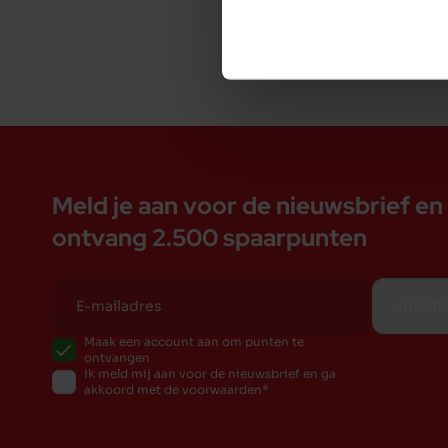
Garantie: Op de rits en de stiknaden wordt 1 jaar
Materiaal: Eco-leder
Vulling: Gemalen koudschuim
Buitenmaat: 140 x 100 cm (LxB)
Binnenmaat: 110 x 80 cm (LxB)
Maatvoering:
Om de juiste maat te bepalen voor uw hond kunt
Meld je aan voor de nieuwsbrief en
en de lengte binnenmaat die het dichtste bij de 
ontvang 2.500 spaarpunten
maat. Indien u twijfelt geldt de regel - beter te 
kent het beste de lievelings slaaphouding van uw
opgerold. Neem dit mee in uw beslissing voor de
Inschr
Maatgroep: Grote honden
Maak een account aan om punten te
ontvangen
Ik meld mij aan voor de nieuwsbrief en ga
akkoord met de voorwaarden