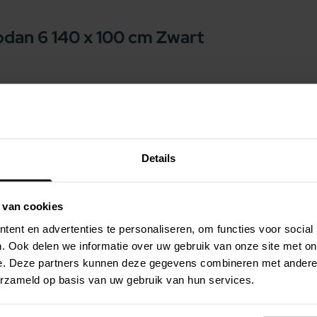
an 6 140 x 100 cm Zwart
 hondenmand van eco-leder. Deze prachtige
oor in iedere ruimte waar uw hond lekker wil
dy) en robuuste uitstraling. De bies maakt het
Details
met een allergie.
et wasbaar.
 van cookies
n afnemen met een vochtige doek. De hoes is
ent en advertenties te personaliseren, om functies voor social
aal reinigingsmiddel voor eco-leder. Behandel
. Ook delen we informatie over uw gebruik van onze site met on
ultaat naar wens is. Een tip bij het dichtritsen
e. Deze partners kunnen deze gegevens combineren met andere i
ens het ritsen. Het makkelijkste is dit even met
erzameld op basis van uw gebruik van hun services.
le grote manden.