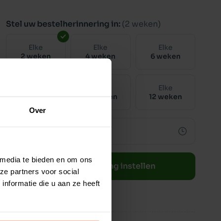
Stel uw bestelherinnering in:
(2 weken)
Elke
Elke
Elke
2 weken
4 weken
6 weken
Elke
Elke
Elke
8 weken
10 weken
12 weken
Over
 media te bieden en om ons
Bestelherinnering instellen
ze partners voor social
nformatie die u aan ze heeft