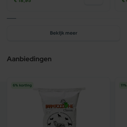
€ 18,95
€
Bekijk meer
Aanbiedingen
6% korting
11%