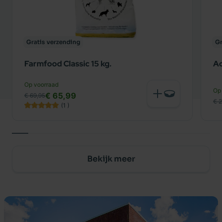
Gratis verzending
Gr
Farmfood Classic 15 kg.
Ad
Op voorraad
Op
€ 65,99
€ 69,95
€ 
(1
)
Bekijk meer