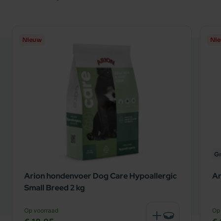
Nieuw
Ni
Gr
Arion hondenvoer Dog Care Hypoallergic
Ar
Small Breed 2 kg
Op voorraad
Op