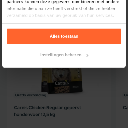
partners kunnen deze gegevens combineren met andere
Populair
informatie die u aan ze heeft verstrekt of die ze hebben
verzameld op basis van uw gebruik van hun services.
Alles toestaan
Instellingen beheren
Gratis verzending
Gr
Carnis Chicken Regular geperst
Ca
hondenvoer 12,5 kg