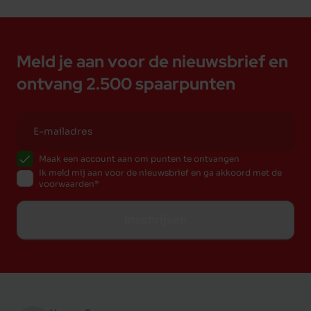
Visvoer
Speelgoed
Aquarium
Kooien
Meer voor uw vis
Hokken
Meld je aan voor de nieuwsbrief en
Verzorging
Meer voor uw vogel
ontvang 2.500 spaarpunten
Maak een account aan om punten te ontvangen
Ik meld mij aan voor de nieuwsbrief en ga akkoord met de
voorwaarden
Inschrijven