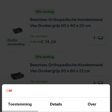
10% korting
Beeztees Orthopedische Hondenmand
Veo Donkergrijs 60 x 40 x 20 cm
Op voorraad
Gratis
€ 74,24
€ 82,49
verzending
10% korting
Beeztees Orthopedische Hondenmand
Veo Donkergrijs 80 x 60 x 22 cm
Op voorraad
Gratis
€ 94,49
€ 104,99
verzending
8% korting
Toestemming
Details
Over
Designed by Lotte Bankkussen Ribbed