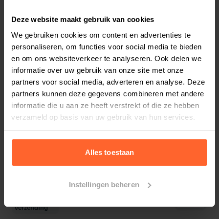
Grijs 50 x 50 x 30 cm
Deze website maakt gebruik van cookies
Op voorraad
We gebruiken cookies om content en advertenties te
€ 55,49
€ 59,99
personaliseren, om functies voor social media te bieden
en om ons websiteverkeer te analyseren. Ook delen we
informatie over uw gebruik van onze site met onze
Doggy Bagg Snuggle Lichtgrijs S 50 x
partners voor social media, adverteren en analyse. Deze
40 x 18 cm
partners kunnen deze gegevens combineren met andere
Op voorraad
informatie die u aan ze heeft verstrekt of die ze hebben
Gratis
€ 61,98
verzameld op basis van uw gebruik van hun services.
verzending
10% korting
Alles toestaan
Beeztees Orthopedische Hondenmand
Veo Mokka 80 x 60 x 22 cm
Instellingen beheren
Op voorraad
Gratis
€ 94,49
€ 104,99
verzending