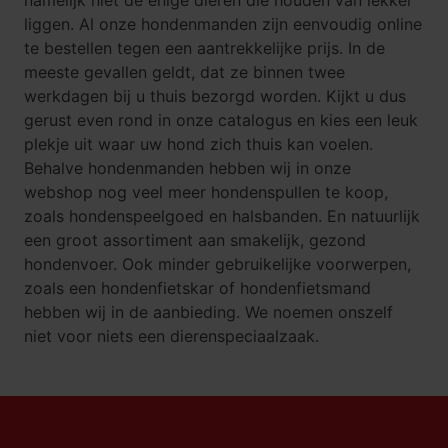
namelijk niet de enige dieren die houden van lekker
liggen. Al onze hondenmanden zijn eenvoudig online
te bestellen tegen een aantrekkelijke prijs. In de
meeste gevallen geldt, dat ze binnen twee
werkdagen bij u thuis bezorgd worden. Kijkt u dus
gerust even rond in onze catalogus en kies een leuk
plekje uit waar uw hond zich thuis kan voelen.
Behalve hondenmanden hebben wij in onze
webshop nog veel meer
hondenspullen
te koop,
zoals
hondenspeelgoed
en
halsbanden
. En natuurlijk
een groot assortiment aan smakelijk, gezond
hondenvoer
. Ook minder gebruikelijke voorwerpen,
zoals een
hondenfietskar
of
hondenfietsmand
hebben wij in de aanbieding. We noemen onszelf
niet voor niets een
dierenspeciaalzaak
.