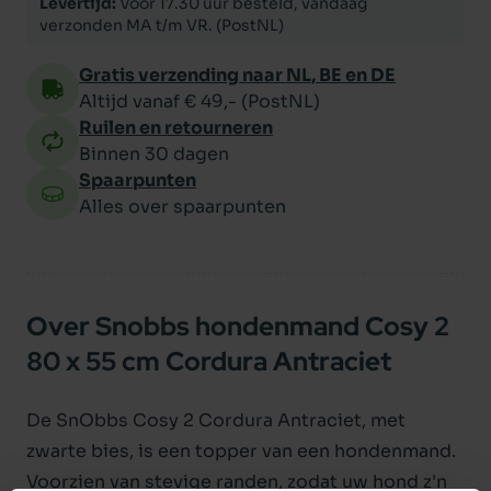
Levertijd:
Voor 17.30 uur besteld, vandaag
verzonden MA t/m VR. (PostNL)
Gratis verzending naar NL, BE en DE
Altijd vanaf € 49,- (PostNL)
Ruilen en retourneren
Binnen 30 dagen
Spaarpunten
Alles over spaarpunten
Over Snobbs hondenmand Cosy 2
80 x 55 cm Cordura Antraciet
De SnObbs Cosy 2 Cordura Antraciet, met
zwarte bies, is een topper van een hondenmand.
Voorzien van stevige randen, zodat uw hond z'n