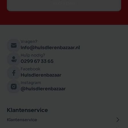
Inschrijven
opgerold. Neem dit mee in uw beslissing voor
de juiste maat.
Vragen?
info@huisdierenbazaar.nl
Hulp nodig?
0299 67 33 65
Facebook
Huisdierenbazaar
Instagram
@huisdierenbazaar
Klantenservice
Klantenservice