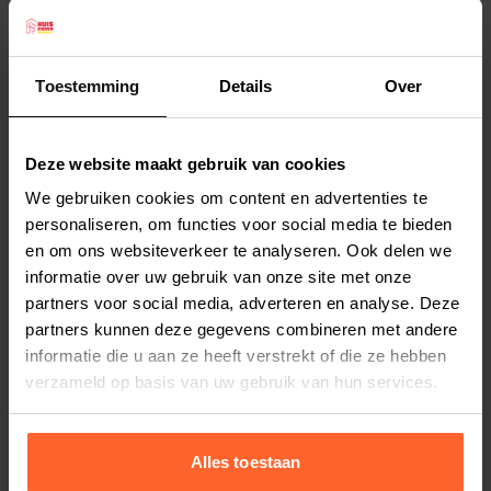
kop lekker kan laten rusten.
De Cosy van SnObbs is een comfortabele
hondenmand van een hoge kwaliteit Cordura
Toestemming
Details
Over
(nylon). De weefseltechiek is fijn en daardoor is
Lees meer
er een optimale hoeveelheid materiaal gebruikt.
Deze website maakt gebruik van cookies
De stof voelt daardoor sterker, maar toch zeer
Productspecificaties
We gebruiken cookies om content en advertenties te
soepel aan. Cordura is waterafstotend doordat
Stel uw bestelherinnering in:
(2 weken)
personaliseren, om functies voor social media te bieden
er een coating is aangebracht aan de
en om ons websiteverkeer te analyseren. Ook delen we
Elke
Elke
Elke
binnenzijde.
informatie over uw gebruik van onze site met onze
2 weken
4 weken
6 weken
De vulling van de SnObbs Cosa Cordura is van
partners voor social media, adverteren en analyse. Deze
gemalen koudschuim.
partners kunnen deze gegevens combineren met andere
Elke
Elke
Elke
informatie die u aan ze heeft verstrekt of die ze hebben
8 weken
10 weken
12 weken
Geschikt voor honden met een allergie.
verzameld op basis van uw gebruik van hun services.
De hoes van de SnObbs Cosy Cordura is
afritsbaar en kan op 30 graden worden
gewassen. Ons advies is om tijdens het ritsen de
Alles toestaan
stof goed tegen elkaar aan te houden, dit