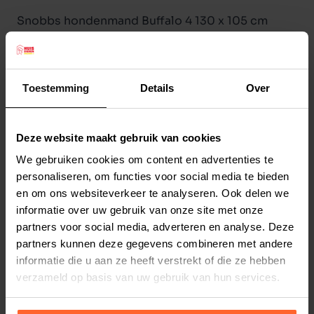
Snobbs hondenmand Buffalo 4 130 x 105 cm
Cowboys Brown
De Buffalo van snObbs is een robuuste
hondenmand in stoere kleuren. Het materiaal
Toestemming
Details
Over
heeft een echte cowboys look door de
duidelijke structuur en gevlamde
kleurschakering. Door het makkelijke onderhoud
Deze website maakt gebruik van cookies
Lees meer
en de hoge kwaliteit kunstleder is deze mand
We gebruiken cookies om content en advertenties te
personaliseren, om functies voor social media te bieden
zeer geschikt voor alle type honden. De Buffalo
Productspecificaties
en om ons websiteverkeer te analyseren. Ook delen we
neemt u eenvoudig af met een vochtige doek.
Stel uw bestelherinnering in:
(2 weken)
informatie over uw gebruik van onze site met onze
Voor extra verzorging is er snObbs
partners voor social media, adverteren en analyse. Deze
Elke
Elke
Elke
onderhoudsmiddel. Op de ritsen en stiknaden zit
partners kunnen deze gegevens combineren met andere
2 weken
4 weken
6 weken
1 jaar garantie.
informatie die u aan ze heeft verstrekt of die ze hebben
Kleur:
Cowboys Brown
verzameld op basis van uw gebruik van hun services.
Elke
Elke
Elke
8 weken
10 weken
12 weken
Maatnummer: 4