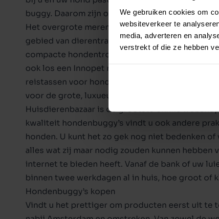
We gebruiken cookies om cont
buggy. Daarom zijn onze buggy’s verkrijgbaar in
websiteverkeer te analyseren
Het overgrote merendeel van de hondenbuggy’s i
media, adverteren en analys
gebied van dierentransport en daar hoort de hond
verstrekt of die ze hebben v
compacte hondentrolley tot grote, luxe hondenb
ook los een Innopet regenhoes kopen. Zo besch
reistassen voor honden. Naast een zeer uitgebre
voor de grote, luxueuze hondenbuggy’s van Air
Huisdierenbazaar is de grootste online websho
kwaliteit hondenbuggy’s vindt u ook andere pr
honden
. U kunt het zo gek nog niet bedenken o
alles wat zij maar nodig zouden kunnen hebben v
internet te bieden heeft. Vanaf de bank of uw l
binnen twee werkdagen al in huis, hoe groot of k
Hondenbuggy’s kopen
Vindt u het prettiger om producten eerst uit te 
nabij Amsterdam en omstreken. Van zowel de webs