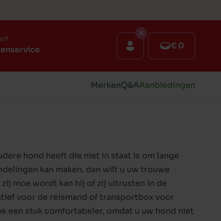
en?
€ 0
tenservice
Merken
Q&A
Aanbiedingen
ere hond heeft die niet in staat is om lange
ndelingen kan maken, dan wilt u uw trouwe
ij moe wordt kan hij of zij uitrusten in de
atief voor de reismand of
transportbox voor
ook een stuk comfortabeler, omdat u uw hond niet