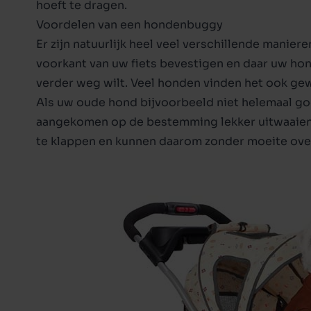
hoeft te dragen.
Puppy junior
Kattenvoer adult
Borsttu
Halsba
Voordelen van een hondenbuggy
Adult
Kittenvoer
Kledin
Er zijn natuurlijk heel veel verschillende manie
voorkant van uw fiets bevestigen en daar uw hond
Senior
Kattenvoer senior
Slapen 
verder weg wilt. Veel honden vinden het ook gew
Dieet
Toon alles in kattenvoer
Als uw oude hond bijvoorbeeld niet helemaal g
Toon alles in hondenvoer
aangekomen op de bestemming lekker uitwaaien m
te klappen en kunnen daarom zonder moeite ov
Toon alles in Kat
Toon alles in Hond