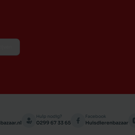
ijven
Hulp nodig?
Facebook
bazaar.nl
0299 67 33 65
Huisdierenbazaar