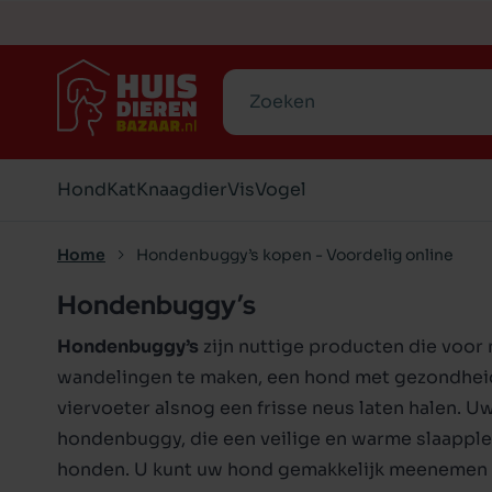
Zoeken
Hond
Kat
Knaagdier
Vis
Vogel
Home
Hondenbuggy’s kopen - Voordelig online
Hondenbuggy’s
Hondenvoer
Kattenvoer
Hokken en verblijven
Aquarium
Standaards
Snacks
Snacks
Transpo
Inricht
Hokke
Hondenbuggy’s
zijn nuttige producten die voor 
Voer-en drinkbakken
Aquarium accessoires
Speelgoed
Geperst
Voedingssupplementen
Voer- 
Voer-e
Snacks
Visvoe
Verzor
wandelingen te maken, een hond met gezondheids
Speelgoed
Kooien
Graanvrij
Graanvrij
Transpo
Katten
Slapen 
Voer
viervoeter alsnog een frisse neus laten halen. Uw
Biologisch
Biologisch
Lijnen 
Krabbe
hondenbuggy
, die een veilige en warme slaappl
Toon alles in Vis
honden
. U kunt uw hond gemakkelijk meenemen na
Natvoer
Natvoer
Halsba
Katten
Toon alles in Knaagdier
Toon alles in Vogel