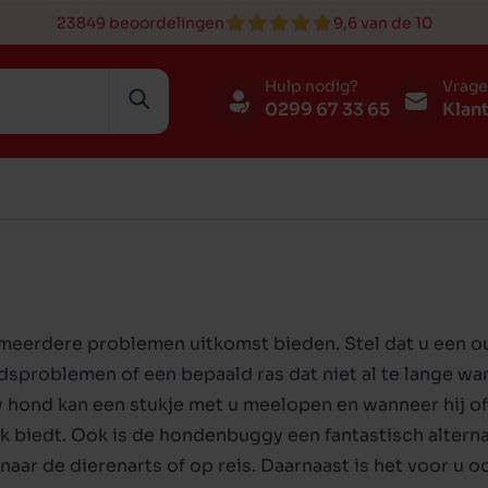
23849 beoordelingen
9,6 van de 10
Hulp nodig?
Vrag
0299 67 33 65
Klan
 en botten
rt en op reis
ing
n
Benches en kennels
Speelgoed
Verzorging
Karper
Broeden
meerdere problemen uitkomst bieden. Stel dat u een oud
en drinkbakken
n drinkbakken
r
ging
Verzorging
Slapen en rusten
Voer
Buitenvogels
problemen of een bepaald ras dat niet al te lange wa
rt en op reis
bakken
en rusten
Speelgoed
Luiken en deuren
 hond kan een stukje met u meelopen en wanneer hij of z
en riemen
n
Lifestyle
Verzorging
ek biedt. Ook is de hondenbuggy een fantastisch altern
ar de dierenarts of op reis. Daarnaast is het voor u 
nden
huizen
Training
Lifestyle