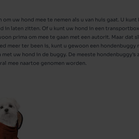
igen en harnas
nden
Veiligheid
Transport op reis
g
Beeztees the world of pu
ren om uw hond mee te nemen als u van huis gaat. U kun
 in laten zitten. Of u kunt uw hond in een transportbo
en rusten
Champ
oon prima om mee te gaan met een autorit. Maar dat sl
oed meer ter been is, kunt u gewoon een hondenbuggy
et uw hond in de buggy. De meeste hondenbuggy’s zijn 
eral mee naartoe genomen worden.