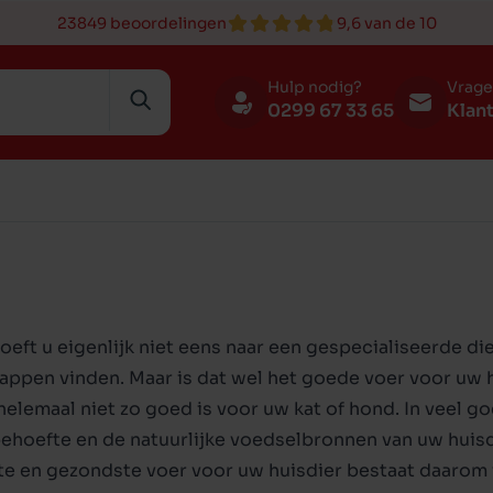
23849 beoordelingen
9,6 van de 10
Hulp nodig?
Vrag
0299 67 33 65
Klan
 en botten
rt en op reis
ing
n
Benches en kennels
Speelgoed
Verzorging
Karper
Broeden
oeft u eigenlijk niet eens naar een
gespecialiseerde di
en drinkbakken
n drinkbakken
r
ging
Verzorging
Slapen en rusten
Voer
Buitenvogels
appen vinden. Maar is dat wel het goede voer voor uw h
rt en op reis
bakken
en rusten
Speelgoed
Luiken en deuren
 helemaal niet zo goed is voor uw kat of hond. In veel 
en riemen
n
Lifestyle
Verzorging
ehoefte en de natuurlijke voedselbronnen van uw huisd
te en gezondste voer voor uw huisdier bestaat daarom v
nden
huizen
Training
Lifestyle