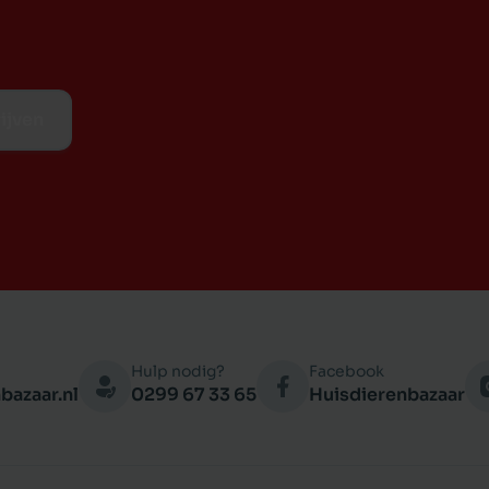
ijven
Hulp nodig?
Facebook
bazaar.nl
0299 67 33 65
Huisdierenbazaar