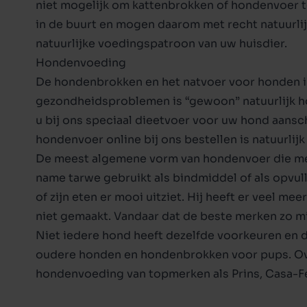
niet mogelijk om
kattenbrokken
of
hondenvoer
t
Puppy junior
Kattenvoer adult
Borsttu
Halsba
in de buurt en mogen daarom met recht natuurl
Adult
Kittenvoer
Kledin
natuurlijke voedingspatroon van uw
huisdier
.
Hondenvoeding
Senior
Kattenvoer senior
Slapen 
De
hondenbrokken
en het natvoer voor honden 
Dieet
Toon alles in kattenvoer
gezondheidsproblemen is “gewoon” natuurlijk ho
Toon alles in hondenvoer
u bij ons speciaal
dieetvoer
voor uw hond aanscha
hondenvoer
online bij ons bestellen is natuurlij
Toon alles in Kat
De meest algemene vorm van hondenvoer die m
Toon alles in Hond
name tarwe gebruikt als bindmiddel of als opvull
of zijn eten er mooi uitziet. Hij heeft er veel m
niet gemaakt. Vandaar dat de beste merken zo mi
Niet iedere hond heeft dezelfde voorkeuren en 
oudere honden
en
hondenbrokken voor pups
. O
hondenvoeding van topmerken als
Prins
,
Casa-F