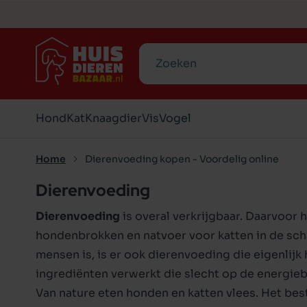
Zoeken
Hond
Kat
Knaagdier
Vis
Vogel
Home
Dierenvoeding kopen - Voordelig online
Dierenvoeding
Hondenvoer
Kattenvoer
Hokken en verblijven
Aquarium
Standaards
Snacks
Snacks
Transpo
Inricht
Hokke
Dierenvoeding
is overal verkrijgbaar. Daarvoor h
Voer-en drinkbakken
Aquarium accessoires
Speelgoed
Geperst
Voedingssupplementen
Voer- 
Voer-e
Snacks
Visvoe
Verzor
hondenbrokken
en
natvoer voor katten
in de sch
Speelgoed
Kooien
Graanvrij
Graanvrij
Transpo
Katten
Slapen 
Voer
mensen is, is er ook dierenvoeding die eigenlijk
Biologisch
Biologisch
Lijnen 
Krabbe
ingrediënten verwerkt die slecht op de energieb
Toon alles in Vis
Van nature eten honden en katten vlees. Het bes
Natvoer
Natvoer
Halsba
Katten
Toon alles in Knaagdier
Toon alles in Vogel