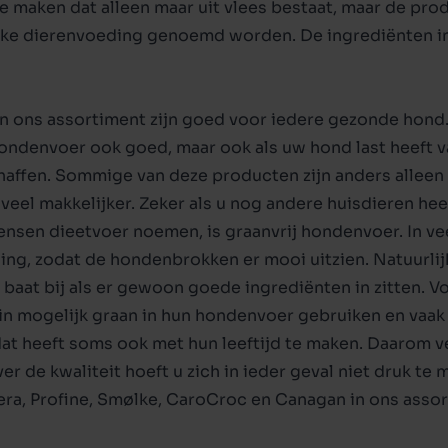
e maken dat alleen maar uit vlees bestaat, maar de pr
igen en harnas
nden
Veiligheid
Transport op reis
ijke dierenvoeding genoemd worden. De ingrediënten i
g
Beeztees the world of pu
en rusten
Champ
in ons assortiment zijn goed voor iedere gezonde hon
ndenvoer ook goed, maar ook als uw hond last heeft van
ffen. Sommige van deze producten zijn anders alleen ma
k veel makkelijker. Zeker als u nog andere huisdieren hee
ensen dieetvoer noemen, is
graanvrij hondenvoer
. In 
ing, zodat de hondenbrokken er mooi uitzien. Natuurlijk
eer baat bij als er gewoon goede ingrediënten in zitten.
n mogelijk graan in hun hondenvoer gebruiken en vaak 
dat heeft soms ook met hun leeftijd te maken. Daarom 
ver de kwaliteit hoeft u zich in ieder geval niet druk t
era
,
Profine
,
Smølke
,
CaroCroc
en
Canagan
in ons assor