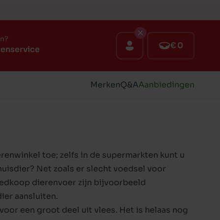
en?
€ 0
tenservice
Merken
Q&A
Aanbiedingen
erenwinkel
toe; zelfs in de supermarkten kunt u
uisdier? Net zoals er slecht voedsel voor
goedkoop dierenvoer zijn bijvoorbeeld
ier aansluiten.
oor een groot deel uit vlees. Het is helaas nog