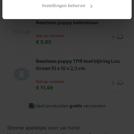
€ 11,99
Instellingen beheren
Beeztees puppy bellenblaas
Niet op voorraad
€ 5,95
Beeztees puppy TPR koel bijtring Lou
Groen 10 x 10 x 2,3 cm
Niet op voorraad
€ 11,49
Veel producten
gratis
verzonden
Slimme spelletjes voor uw hond