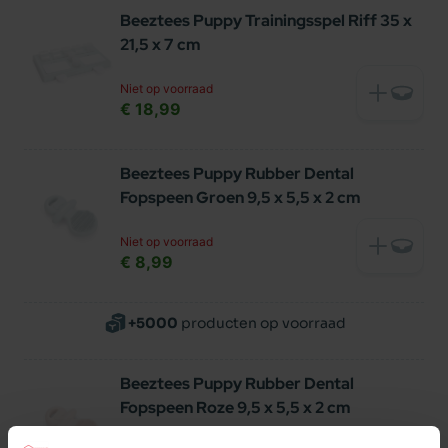
Beeztees Puppy Trainingsspel Riff 35 x
21,5 x 7 cm
Niet op voorraad
€ 18,99
Beeztees Puppy Rubber Dental
Fopspeen Groen 9,5 x 5,5 x 2 cm
Niet op voorraad
€ 8,99
+5000
producten op voorraad
Beeztees Puppy Rubber Dental
Fopspeen Roze 9,5 x 5,5 x 2 cm