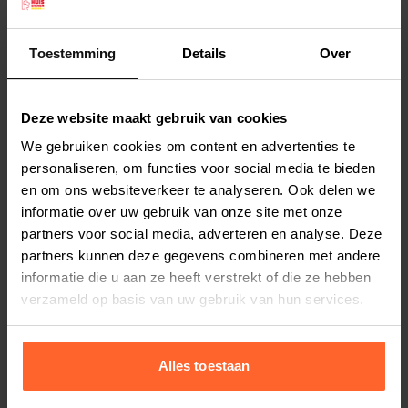
Niet op voorraad
€ 7,99
Toestemming
Details
Over
Beeztees Siliconen Likmat IJsje Roze 21
x 15 x 1,8 cm
Deze website maakt gebruik van cookies
Niet op voorraad
We gebruiken cookies om content en advertenties te
€ 7,95
personaliseren, om functies voor social media te bieden
en om ons websiteverkeer te analyseren. Ook delen we
informatie over uw gebruik van onze site met onze
Beeztees hondenspeeltje Wiggle Rood
partners voor social media, adverteren en analyse. Deze
partners kunnen deze gegevens combineren met andere
Niet op voorraad
informatie die u aan ze heeft verstrekt of die ze hebben
€ 29,99
verzameld op basis van uw gebruik van hun services.
Beeztees puppy Snuffelbol Izzy 13 x 13 x
13 cm
Alles toestaan
Niet op voorraad