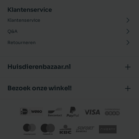
Klantenservice
Klantenservice
Q&A
Retourneren
Huisdierenbazaar.nl
Over ons
Bezoek onze winkel!
Onze winkel
Huisdierenbazaar
Algemene voorwaarden
J.P. Poelstraat 8
Klantbeoordelingen
1483 GC De Rijp (Noord-Holland)
Privacybeleid
Nederland