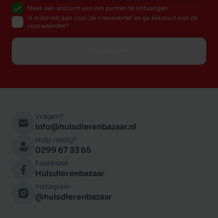
Maak een account aan om punten te ontvangen
Ik meld mij aan voor de nieuwsbrief en ga akkoord met de
voorwaarden
Inschrijven
Vragen?
info@huisdierenbazaar.nl
Hulp nodig?
0299 67 33 65
Facebook
Huisdierenbazaar
Instagram
@huisdierenbazaar