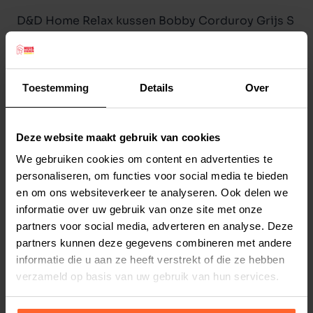
D&D Home Relax kussen Bobby Corduroy Grijs S
Dream & Dare Home Kussen Bobby is een
comfortabel, rond kussen voor de hond of kat.
Het kussen is uitgevoerd in een hoogwaardige
Toestemming
Details
Over
ribstof welke goed opgewassen is tegen de
scherpe nagels van de viervoeter. De voering
bestaat uit een stevige polyfill wat er voor zorgt
Deze website maakt gebruik van cookies
Lees meer
dat het kussen zijn vorm behoud en extra
We gebruiken cookies om content en advertenties te
personaliseren, om functies voor social media te bieden
comfort biedt. Middels een ritssluiting is de
Productspecificaties
en om ons websiteverkeer te analyseren. Ook delen we
hoes uitwasbaar waardoor deze zijn uitstraling
Stel uw bestelherinnering in:
(2 weken)
informatie over uw gebruik van onze site met onze
kan behouden.
partners voor social media, adverteren en analyse. Deze
Elke
Elke
Elke
De voordelen van dit ligkussen:
partners kunnen deze gegevens combineren met andere
2 weken
4 weken
6 weken
Zalig zacht kussen in ribstof uitgevoerd
informatie die u aan ze heeft verstrekt of die ze hebben
Met anti-slip bodem en afgewerkt met leder tag
verzameld op basis van uw gebruik van hun services.
Elke
Elke
Elke
8 weken
10 weken
12 weken
Stevig gevuld met polyfill