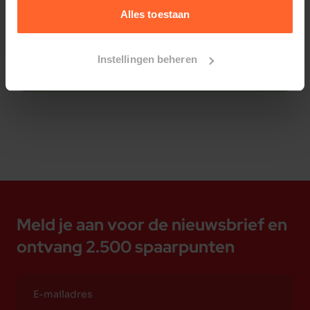
Hoes mag in de wasmachine
Alles toestaan
Afmeting: 50 x 50 x 11 cm.
Met zijn nieuwste collectie speelt D&D Home in
op de laatste interieurtrends. Het biedt
Instellingen beheren
Bestelherinnering instellen
lifestyleartikelen van hoge kwaliteit voor de
veeleisende consument & moderne
huisdiereigenaar. D&D Home producten zijn
hierdoor niet enkel op maat voor uw huisdier, ze
integreren ook als vanzelf in uw omgeving. Speel
en versier met onze producten, om een gezellig
en hedendaags thuisgevoel te creëren voor u en
uw huisdier.
Meld je aan voor de nieuwsbrief en
ontvang 2.500 spaarpunten