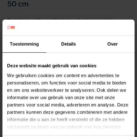
50 cm
Beeztees orthopedisch hondenkussen Uma
Antraciet 75 x 50 cm
Het Beeztees Memory Foam hondenkussen Uma
Toestemming
Details
Over
is een waar genot om op te relaxen en slapen
voor uw trouwe viervoeter. Dit orthopedisch
hondenkussen past zich namelijk aan, aan het
Deze website maakt gebruik van cookies
lichaam van uw hond. Dit komt omdat het kussen
We gebruiken cookies om content en advertenties te
Lees meer
is gevuld met memory foam vlokken. Memory
personaliseren, om functies voor social media te bieden
foam zorgt ervoor dat de druk op de gewrichten
en om ons websiteverkeer te analyseren. Ook delen we
Productspecificaties
en rug van uw hond worden verminderd. Tevens
informatie over uw gebruik van onze site met onze
Stel uw bestelherinnering in:
(2 weken)
partners voor social media, adverteren en analyse. Deze
draagt het bij aan het ontspannen van de spieren
partners kunnen deze gegevens combineren met andere
Elke
Elke
Elke
en bevordert het de doorbloeding. Ideaal dus
2 weken
4 weken
6 weken
informatie die u aan ze heeft verstrekt of die ze hebben
voor de wat oudere honden of honden met
verzameld op basis van uw gebruik van hun services.
gewrichtsproblemen. De hoes van dit Beeztees
Elke
Elke
Elke