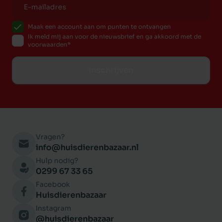
Maak een account aan om punten te ontvangen
Ik meld mij aan voor de nieuwsbrief en ga akkoord met de
voorwaarden
Inschrijven
Vragen?
info@huisdierenbazaar.nl
Hulp nodig?
0299 67 33 65
Facebook
Huisdierenbazaar
Instagram
@huisdierenbazaar