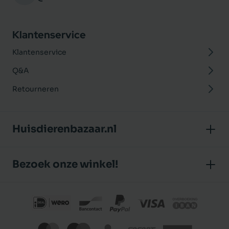
Klantenservice
Klantenservice
Q&A
Retourneren
Huisdierenbazaar.nl
Over ons
Bezoek onze winkel!
Onze winkel
Huisdierenbazaar
Algemene voorwaarden
J.P. Poelstraat 8
Klantbeoordelingen
1483 GC De Rijp (Noord-Holland)
Privacybeleid