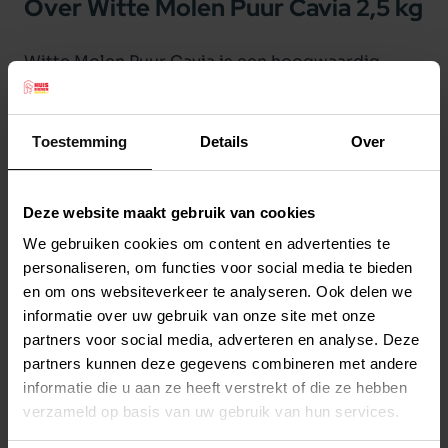
Over Witte Molen Puur Cavia 2,5 kg
Witte Molen Puur Cavia is een hoogwaardig
caviavoer. Een fijnproeversmuesli voor cavia's
met onder andere: papaja, timothy, dille, erwten
Toestemming
Details
Over
en rode biet.
Pure & gevarieerde fijnproeversmuesli.
Bijzondere ingrediënten op maat van uw cavia.
Deze website maakt gebruik van cookies
Witte Molen Puur Caviavoer heeft geen
Lees meer
We gebruiken cookies om content en advertenties te
kunstmatige geur-, kleur en smaakstoffen. Alle
personaliseren, om functies voor social media te bieden
voedingsstoffen voor een gezond & gelukkig
en om ons websiteverkeer te analyseren. Ook delen we
Productspecificaties
leven. Puur genieten van smaken uit de natuur.
informatie over uw gebruik van onze site met onze
Stel uw bestelherinnering in:
(2 weken)
partners voor social media, adverteren en analyse. Deze
Lekkere & gevarieerde ingrediënten voor een
partners kunnen deze gegevens combineren met andere
Elke
Elke
Elke
goede opname
2 weken
4 weken
6 weken
informatie die u aan ze heeft verstrekt of die ze hebben
Verrijkt met 1000 mg/kg gestabiliseerde
verzameld op basis van uw gebruik van hun services.
vitamine C voor een uitstekende gezondheid
Elke
Elke
Elke