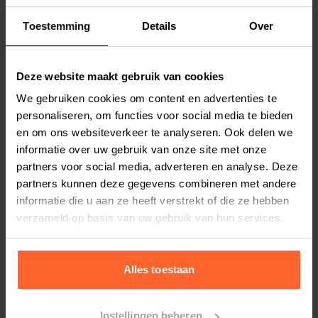
Afmeting: 54 x 34 x 75 cm.
Lees meer
Toestemming
Details
Over
Kleur: wit
Productspecificaties
Deze website maakt gebruik van cookies
Stel uw bestelherinnering in:
(2 weken)
We gebruiken cookies om content en advertenties te
Elke
Elke
Elke
personaliseren, om functies voor social media te bieden
2 weken
4 weken
6 weken
en om ons websiteverkeer te analyseren. Ook delen we
informatie over uw gebruik van onze site met onze
Elke
Elke
Elke
partners voor social media, adverteren en analyse. Deze
8 weken
10 weken
12 weken
partners kunnen deze gegevens combineren met andere
informatie die u aan ze heeft verstrekt of die ze hebben
verzameld op basis van uw gebruik van hun services.
Bestelherinnering instellen
Alles toestaan
Instellingen beheren