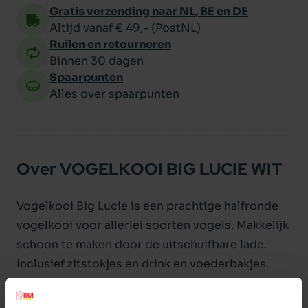
Gratis verzending naar NL, BE en DE
Altijd vanaf € 49,- (PostNL)
Ruilen en retourneren
Binnen 30 dagen
Spaarpunten
Alles over spaarpunten
Over VOGELKOOI BIG LUCIE WIT
Vogelkooi Big Lucie is een prachtige halfronde
vogelkooi voor allerlei soorten vogels. Makkelijk
schoon te maken door de uitschuifbare lade.
Inclusief zitstokjes en drink en voederbakjes.
Te combineren met de metalen
vogelkooistandaard Bob 3 en Jason L.