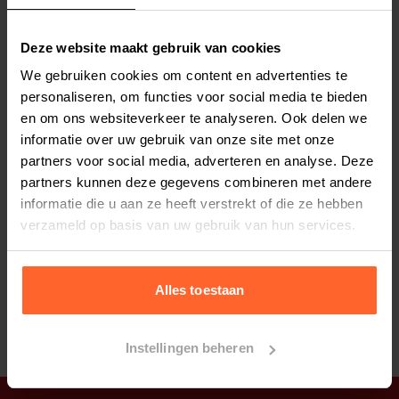
Stel uw bestelherinnering in:
(2 weken)
Elke
Elke
Elke
Deze website maakt gebruik van cookies
2 weken
4 weken
6 weken
We gebruiken cookies om content en advertenties te
personaliseren, om functies voor social media te bieden
Elke
Elke
Elke
en om ons websiteverkeer te analyseren. Ook delen we
8 weken
10 weken
12 weken
informatie over uw gebruik van onze site met onze
partners voor social media, adverteren en analyse. Deze
partners kunnen deze gegevens combineren met andere
informatie die u aan ze heeft verstrekt of die ze hebben
verzameld op basis van uw gebruik van hun services.
Bestelherinnering instellen
Alles toestaan
Instellingen beheren