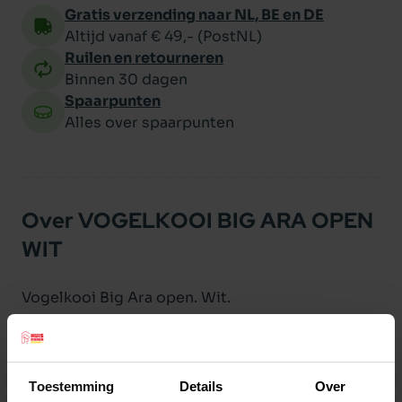
Gratis verzending naar NL, BE en DE
Altijd vanaf € 49,- (PostNL)
Ruilen en retourneren
Binnen 30 dagen
Spaarpunten
Alles over spaarpunten
Over VOGELKOOI BIG ARA OPEN
WIT
Vogelkooi Big Ara open. Wit.
Productspecificaties
Toestemming
Details
Over