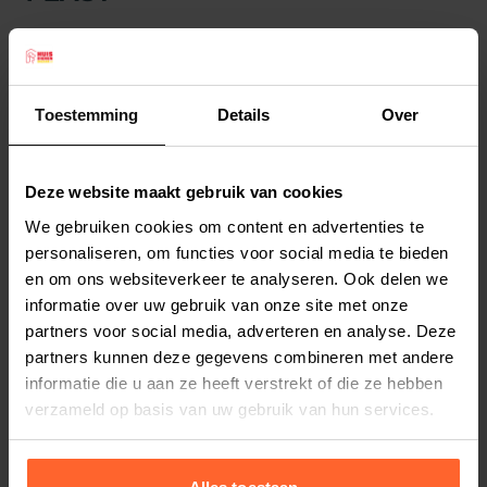
Een plastic eet of drinkbakje voor diverse
vogelsoorten. Makkelijk op te hangen door de
haakjes aan de achterzijde van het bakje. Kleur:
Toestemming
Details
Over
wit.
Deze website maakt gebruik van cookies
We gebruiken cookies om content en advertenties te
Productspecificaties
personaliseren, om functies voor social media te bieden
Stel uw bestelherinnering in:
(2 weken)
en om ons websiteverkeer te analyseren. Ook delen we
informatie over uw gebruik van onze site met onze
Elke
Elke
Elke
partners voor social media, adverteren en analyse. Deze
2 weken
4 weken
6 weken
partners kunnen deze gegevens combineren met andere
informatie die u aan ze heeft verstrekt of die ze hebben
Elke
Elke
Elke
verzameld op basis van uw gebruik van hun services.
8 weken
10 weken
12 weken