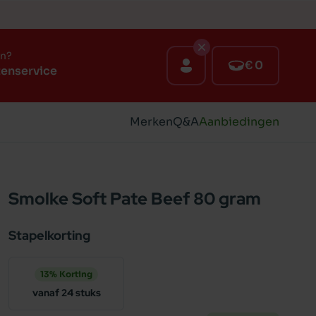
en?
€ 0
tenservice
Merken
Q&A
Aanbiedingen
Smolke Soft Pate Beef 80 gram
Stapelkorting
13% Korting
vanaf 24 stuks