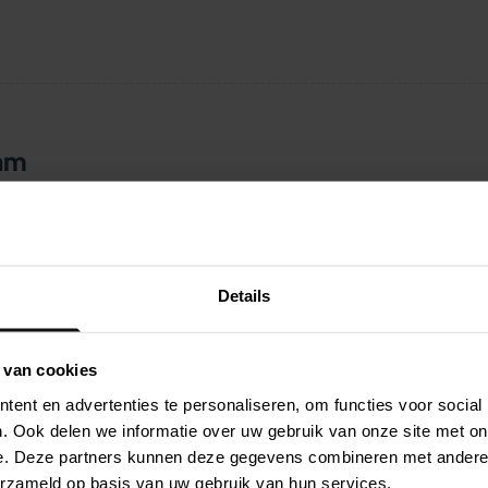
ram
Details
ijd met superfood ingrediënten en een heerlijk
lij mee. De combinatie van kwalitatieve malse
 van cookies
aad en zalmolie maken deze soft patés een
variatie bij de dagelijkse brokjes maar ook
ent en advertenties te personaliseren, om functies voor social
. Ook delen we informatie over uw gebruik van onze site met on
n jong tot oud.
e. Deze partners kunnen deze gegevens combineren met andere i
erzameld op basis van uw gebruik van hun services.