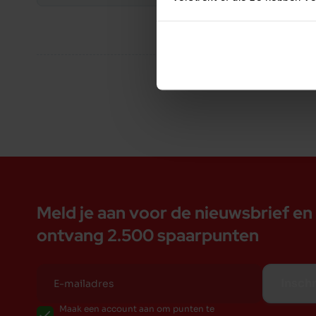
Met superfood ingrediënten
Complete en uitgebalanceerde maaltijd
Samenstelling:
Rund (50%) (runderhart, runderlong, rundvlees, r
gefermenteerde rijst, hennepzaad (0,2%).
Vochttekort voorkomen met onze Soft Patés
Katten zijn over het algemeen slechte drinkers.
hebben dan bijvoorbeeld mensen. Normaal zit he
vangen, maar omdat onze huiskat dit minder doet 
binnen.
Vocht is een zeer belangrijke - maar vaak verget
Meld je aan voor de nieuwsbrief en
het juiste natvoer is een belangrijke toevoeging
ontvang 2.500 spaarpunten
onze Soft Patés boordevol vlees of vis zitten b
vocht.
De Soft Patés zijn daarom een uitstekende aanvu
Inschr
ultra lekker zijn, zorgt u er ook meteen voor da
Maak een account aan om punten te