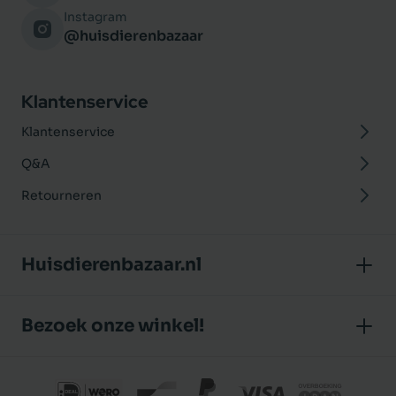
Instagram
@huisdierenbazaar
Klantenservice
Klantenservice
Q&A
Retourneren
Huisdierenbazaar.nl
Over ons
Bezoek onze winkel!
Onze winkel
Huisdierenbazaar
Algemene voorwaarden
J.P. Poelstraat 8