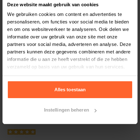
Nederlandse kip en Brits lam. Smølke Adult with
Deze website maakt gebruik van cookies
Fish and Rice is een gezonde en gebalanceerde
We gebruiken cookies om content en advertenties te
voeding die iedere dag weer zorgt voor een blije
personaliseren, om functies voor social media te bieden
Bestelherinnering instellen
en tevreden kat. Natuurlijk zonder kunstmatige
en om ons websiteverkeer te analyseren. Ook delen we
informatie over uw gebruik van onze site met onze
geur-, kleur- en smaakstoffen en chemische
partners voor social media, adverteren en analyse. Deze
antioxidanten!
partners kunnen deze gegevens combineren met andere
Samenstelling Smolke Adult Vis en Rijst
informatie die u aan ze heeft verstrekt of die ze hebben
Productreviews
kattenvoer:
10.0
verzameld op basis van uw gebruik van hun services.
/10
MSC-gecertificeerde vismeel (19%)*, mais,
Beoordelingen
(2 beoordelingen)
kippenvet (gestabiliseerd met natuurlijke
tocoferolen), rijst, sorghum, maisgluten,
Alles toestaan
5
2
beoordelingen
4
0
beoordelingen
kippenmeel (7%), bietenpulp, lamsmeel (4%),
3
0
beoordelingen
gehydroliseerd eiwit, vitaminen en mineralen
2
Instellingen beheren
0
beoordelingen
mix, cellulose, gist, MSC-gecertificeerde
1
0
beoordelingen
visolie* (0,8%), cichorei,
natriumhexametafosfaat (0,1%). *Uit een MSC