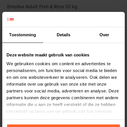
Smolke Adult Fish & Rice 10 kg
Smolke Adult Fish & Rice kattenvoer is een
uitgebalanceerde alles-in-één voeding met
natuurlijke ingrediënten voor volwassen katten.
Toestemming
Details
Over
Rijk aan duurzaam gevangen vis.
Smølke Adult with Fish and Rice is een complete
Alles-in-één kattenvoeding afgestemd op de
Deze website maakt gebruik van cookies
Lees meer
behoefte van volwassen katten vanaf ongeveer
We gebruiken cookies om content en advertenties te
12 maanden. De voeding is samengesteld zonder
personaliseren, om functies voor social media te bieden
Productspecificaties
en om ons websiteverkeer te analyseren. Ook delen we
tarwegluten en extra Omega-3 vetzuren uit
Stel uw bestelherinnering in:
(2 weken)
informatie over uw gebruik van onze site met onze
duurzame vis en visolie ondersteunen een
partners voor social media, adverteren en analyse. Deze
Elke
Elke
Elke
perfecte conditie van huid en vacht. Smølke
partners kunnen deze gegevens combineren met andere
2 weken
4 weken
6 weken
Adult with Fish and Rice is gemaakt met
informatie die u aan ze heeft verstrekt of die ze hebben
natuurlijke ingrediënten en heeft een uniek
verzameld op basis van uw gebruik van hun services.
Elke
Elke
Elke
8 weken
10 weken
12 weken
eiwitprofiel bereid met maarliefst 19% duurzaam
gevangen vis met het MSC keurmerk,