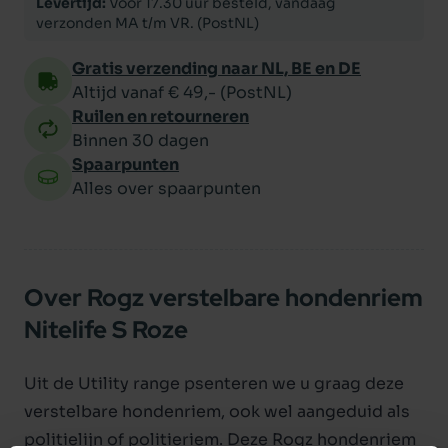
Levertijd:
Voor 17.30 uur besteld, vandaag
verzonden MA t/m VR. (PostNL)
Gratis verzending naar NL, BE en DE
Altijd vanaf € 49,- (PostNL)
Ruilen en retourneren
Binnen 30 dagen
Spaarpunten
Alles over spaarpunten
Over Rogz verstelbare hondenriem
Nitelife S Roze
Uit de Utility range psenteren we u graag deze
verstelbare hondenriem, ook wel aangeduid als
politielijn of politieriem. Deze Rogz hondenriem