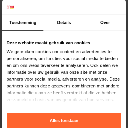
Nitelife (S) is geschikt voor de kleinere rassen,
zoals bijvoorbeeld Pomeranian, Matlezer,
Chihuahua.
Toestemming
Details
Over
De Rogz Nitelife is verstelbaar en op maar liefst
Lees meer
6 verschillende manieren te gebruiken.
Deze website maakt gebruik van cookies
1) als lange hondenriem 1,80 meter;
Productspecificaties
We gebruiken cookies om content en advertenties te
2) als medium hondenriem 1,30 meter;
Stel uw bestelherinnering in:
(2 weken)
personaliseren, om functies voor social media te bieden
3) als korte hondenriem 1,10 meter;
en om ons websiteverkeer te analyseren. Ook delen we
Elke
Elke
Elke
4) als schouderriem;
informatie over uw gebruik van onze site met onze
2 weken
4 weken
6 weken
5) als dubbele hondenriem, dus 2 honden
partners voor social media, adverteren en analyse. Deze
tegelijk aanlijnen;
partners kunnen deze gegevens combineren met andere
Elke
Elke
Elke
informatie die u aan ze heeft verstrekt of die ze hebben
8 weken
10 weken
12 weken
6) als tijdelijke hondenriem, dus om uw honden
verzameld op basis van uw gebruik van hun services.
tijdelijk aan te lijnen aan bijvoorbeeld een boom
of paaltje.
De Rogz hondenriem Nitelife is maximaal 2,00
Alles toestaan
meter lang en 1,1 cm dik. Over de hele riem zijn