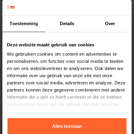
zoals bijvoorbeeld Jack Russel, Mopshond,
Maltese poedel, (Schotse) Terrier.
De Rogz hondenriem Snake is 1,80 meter lang en
Toestemming
Details
Over
1,6 cm dik. Over de hele riem zijn reflecterende
Lees meer
stiksels aangebracht, zodat uw hond goed
Deze website maakt gebruik van cookies
zichtbaar is. De musketonhaken zijn zeer sterk.
Productspecificaties
We gebruiken cookies om content en advertenties te
Het nylon is van topkwaliteit.
Stel uw bestelherinnering in:
(2 weken)
personaliseren, om functies voor social media te bieden
Snake is de maataanduiding voor M en de kleur
en om ons websiteverkeer te analyseren. Ook delen we
Elke
Elke
Elke
van deze hondenlijn is Paars. Uiteraard is er een
informatie over uw gebruik van onze site met onze
2 weken
4 weken
6 weken
bijpassende halsband verkrijgbaar.
partners voor social media, adverteren en analyse. Deze
Het Zuid Afrikaanse Rogz kenmerkt zich door de
partners kunnen deze gegevens combineren met andere
Elke
Elke
Elke
informatie die u aan ze heeft verstrekt of die ze hebben
8 weken
10 weken
12 weken
hoge kwaliteit, handige functionaliteiten en de
verzameld op basis van uw gebruik van hun services.
moderne kleurstellingen.
Alles toestaan