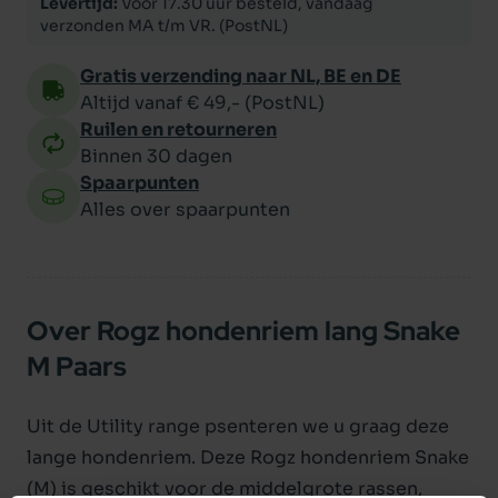
Levertijd:
Voor 17.30 uur besteld, vandaag
verzonden MA t/m VR. (PostNL)
Gratis verzending naar NL, BE en DE
Altijd vanaf € 49,- (PostNL)
Ruilen en retourneren
Binnen 30 dagen
Spaarpunten
Alles over spaarpunten
Over Rogz hondenriem lang Snake
M Paars
Uit de Utility range psenteren we u graag deze
lange hondenriem. Deze Rogz hondenriem Snake
(M) is geschikt voor de middelgrote rassen,