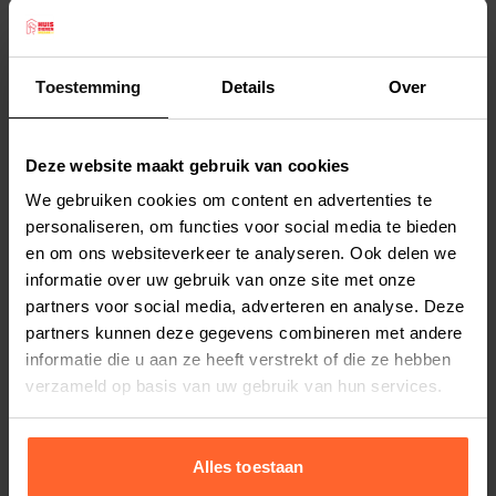
rassen, zoals bijvoorbeeld Rottweiler, Ridgeback
en Labrador.
De Rogz hondenriem Lumberjack is 1,80 meter
Toestemming
Details
Over
lang en 2,5 cm dik. Over de hele riem zijn
Lees meer
reflecterende stiksels aangebracht, zodat uw
Deze website maakt gebruik van cookies
hond goed zichtbaar is. De musketonhaken zijn
Productspecificaties
We gebruiken cookies om content en advertenties te
zeer sterk. Het nylon is van topkwaliteit.
Stel uw bestelherinnering in:
(2 weken)
personaliseren, om functies voor social media te bieden
Lumberjack is de maataanduiding voor XL en de
en om ons websiteverkeer te analyseren. Ook delen we
Elke
Elke
Elke
kleur van deze hondenlijn is Lime. Uiteraard is er
informatie over uw gebruik van onze site met onze
2 weken
4 weken
6 weken
een bijpassende halsband verkrijgbaar.
partners voor social media, adverteren en analyse. Deze
Het Zuid Afrikaanse Rogz kenmerkt zich door de
partners kunnen deze gegevens combineren met andere
Elke
Elke
Elke
informatie die u aan ze heeft verstrekt of die ze hebben
8 weken
10 weken
12 weken
hoge kwaliteit, handige functionaliteiten en de
verzameld op basis van uw gebruik van hun services.
moderne kleurstellingen.
Alles toestaan