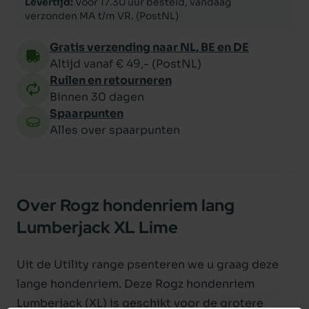
Levertijd:
Voor 17.30 uur besteld, vandaag
verzonden MA t/m VR. (PostNL)
Gratis verzending naar NL, BE en DE
Altijd vanaf € 49,- (PostNL)
Ruilen en retourneren
Binnen 30 dagen
Spaarpunten
Alles over spaarpunten
Over Rogz hondenriem lang
Lumberjack XL Lime
Uit de Utility range psenteren we u graag deze
lange hondenriem. Deze Rogz hondenriem
Lumberjack (XL) is geschikt voor de grotere