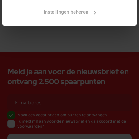
Bestelherinnering instellen
verkrijgbaar.
Instellingen beheren
Het Zuid Afrikaanse Rogz kenmerkt zich door de
hoge kwaliteit, handige functionaliteiten en de
moderne kleurstellingen.
Meld je aan voor de nieuwsbrief en
ontvang 2.500 spaarpunten
Maak een account aan om punten te ontvangen
Ik meld mij aan voor de nieuwsbrief en ga akkoord met de
voorwaarden