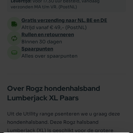
Levertijd:
Voor 17.30 uur besteld, vandaag
verzonden MA t/m VR. (PostNL)
Gratis verzending naar NL, BE en DE
Altijd vanaf € 49,- (PostNL)
Ruilen en retourneren
Binnen 30 dagen
Spaarpunten
Alles over spaarpunten
Over Rogz hondenhalsband
Lumberjack XL Paars
Uit de Utility range psenteren we u graag deze
hondenhalsband. Deze Rogz halsband
Lumberjack (XL) is geschikt voor de grotere