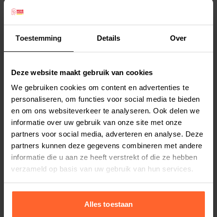
rassen, zoals bijvoorbeeld Rottweiler, Ridgeback
en Labrador.
De Rogz hondenhalsband Lumberjack is 43-70
Toestemming
Details
Over
cm lang en 2,5 cm dik. Over de hele halsband zijn
Lees meer
reflecterende stiksels aangebracht, zodat uw
Deze website maakt gebruik van cookies
hond goed zichtbaar is. De roestvrijstalen ring
Productspecificaties
We gebruiken cookies om content en advertenties te
heeft geen naden, de sluiting heeft een
Stel uw bestelherinnering in:
(2 weken)
personaliseren, om functies voor social media te bieden
veiligheidsclip en het nylon is van topkwaliteit.
en om ons websiteverkeer te analyseren. Ook delen we
Elke
Elke
Elke
Het grote voordeel van de Rogz halsbanden is
informatie over uw gebruik van onze site met onze
2 weken
4 weken
6 weken
dat de belasting niet op de sluiting komt maar,
partners voor social media, adverteren en analyse. Deze
door middel van de
Low Load Tech,
op het nylon
partners kunnen deze gegevens combineren met andere
Elke
Elke
Elke
informatie die u aan ze heeft verstrekt of die ze hebben
8 weken
10 weken
12 weken
zelf. Dit vergroot de sterkte van de halsband
verzameld op basis van uw gebruik van hun services.
aanzienlijk.
Lumberjack is de maataanduiding voor XL en de
kleur van deze hondenhalsband is Paars.
Alles toestaan
Uiteraard is er een bijpassende hondenriem