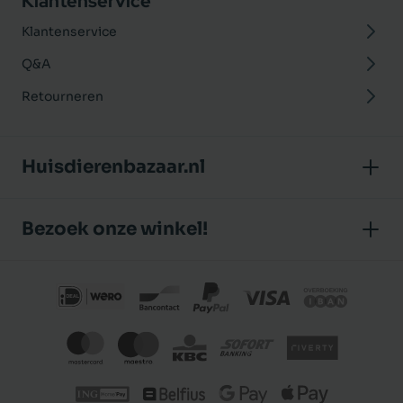
Klantenservice
Klantenservice
Q&A
Retourneren
Huisdierenbazaar.nl
Over ons
Bezoek onze winkel!
Onze winkel
Huisdierenbazaar
Algemene voorwaarden
J.P. Poelstraat 8
Klantbeoordelingen
1483 GC De Rijp (Noord-Holland)
Privacybeleid
Nederland