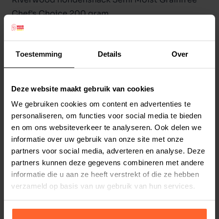
Chef's Choice 200 gram
Riverwood hondensnack Semi Moist Grainfree
Chef's Choice is een volledig graanvrije
hondensnack. Een overheerlijke en gezonde
Toestemming
Details
Over
zachte snack met kwartel en struisvogel als
dierlijke eiwitbron. Verpakt in een hersluitbaar
Lees meer
Deze website maakt gebruik van cookies
zakje van 200 gram.
We gebruiken cookies om content en advertenties te
SAMENSTELLING: kwartel gedroogd 26%, gele
Productspecificaties
personaliseren, om functies voor social media te bieden
erwten, vloeibaar plantaardig zetmeel,
en om ons websiteverkeer te analyseren. Ook delen we
Stel uw bestelherinnering in:
(2 weken)
collageen, struisvogel, gedroogd 5%, gevogelte
informatie over uw gebruik van onze site met onze
Elke
Elke
Elke
leverjus 5%, zalmolie 3%, gedroogde kaneel 1%,
partners voor social media, adverteren en analyse. Deze
2 weken
4 weken
6 weken
partners kunnen deze gegevens combineren met andere
teunisbloemolie 1%.
informatie die u aan ze heeft verstrekt of die ze hebben
Elke
Elke
Elke
verzameld op basis van uw gebruik van hun services.
8 weken
10 weken
12 weken