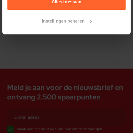
Alles toestaan
Instellingen beheren
Bestelherinnering instellen
Meld je aan voor de nieuwsbrief en
ontvang 2.500 spaarpunten
Maak een account aan om punten te ontvangen