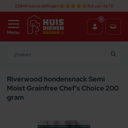
23849 beoordelingen
9,6 van de 10
Menu
Zoeken
Riverwood hondensnack Semi
Moist Grainfree Chef's Choice 200
gram