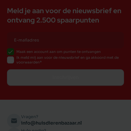
Gegarandeerde analyse: Eiwit 31%, Ruw vet 26%,
Meld je aan voor de nieuwsbrief en
Vocht 18%, Ruwe as 6,5%, Ruwe vezels 2%
ontvang 2.500 spaarpunten
Maak een account aan om punten te ontvangen
Ik meld mij aan voor de nieuwsbrief en ga akkoord met de
voorwaarden
Inschrijven
Vragen?
info@huisdierenbazaar.nl
Hulp nodig?