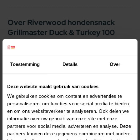
Over Riverwood hondensnack
Grillmaster Duck & Turkey 100
gram
Riverwood hondensnack Grillmaster Duck &
Toestemming
Details
Over
Turkey 100 gram
De Riverwood Grillmaster serie is een compleet
assortiment van overheerlijke, natuurlijke
Deze website maakt gebruik van cookies
producten die op ambachtelijke wijze zijn
We gebruiken cookies om content en advertenties te
bereid. Onze snacks zijn hygiënisch verpakt en
personaliseren, om functies voor social media te bieden
en om ons websiteverkeer te analyseren. Ook delen we
geselecteerd op de natuurlijke samenstelling.
Lees meer
informatie over uw gebruik van onze site met onze
De goede keuze maken voor uw hond kan een
partners voor social media, adverteren en analyse. Deze
uitdaging zijn, met zoveel keuze in de markt.
Productspecificaties
partners kunnen deze gegevens combineren met andere
Kiest u voor Riverwood dan bent u verzekerd van