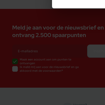
Meld je aan voor de nieuwsbrief en
ontvang 2.500 spaarpunten
Inschr
Maak een account aan om punten te
ontvangen
Ik meld mij aan voor de nieuwsbrief en ga
akkoord met de voorwaarden