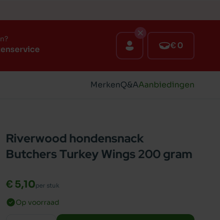
en?
€ 0
tenservice
Merken
Q&A
Aanbiedingen
Riverwood hondensnack
Butchers Turkey Wings 200 gram
€ 5,10
per stuk
Op voorraad