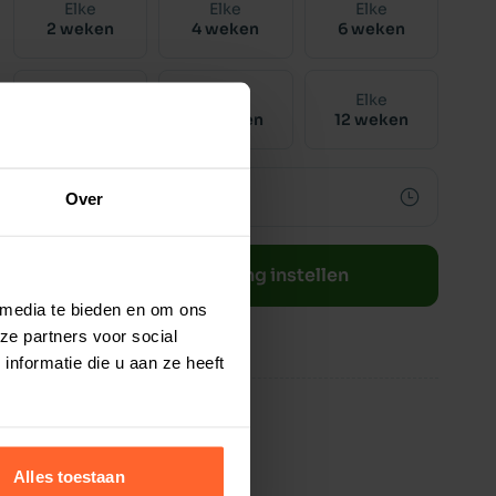
Elke
Elke
Elke
2 weken
4 weken
6 weken
Elke
Elke
Elke
8 weken
10 weken
12 weken
Over
Bestelherinnering instellen
 media te bieden en om ons
ze partners voor social
nformatie die u aan ze heeft
Alles toestaan