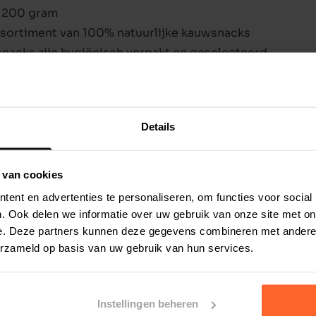
 200 gram
ssortiment van 100% natuurlijke kauwsnacks
snacks zijn hygiënisch verpakt en geselecteerd
 maken voor uw hond kan een uitdaging zijn,
wood dan bent u verzekerd van een kwalitatief
Details
iken als complete voeding. Niet geschikt voor
op de verpakking vermelde datum. Droog,
iten.
 van cookies
ks van 100% kalkoen.
ent en advertenties te personaliseren, om functies voor social
. Ook delen we informatie over uw gebruik van onze site met on
halte 34,2%, vocht 12,0%, ruwe as 7,4%, ruwe
e. Deze partners kunnen deze gegevens combineren met andere i
erzameld op basis van uw gebruik van hun services.
Instellingen beheren