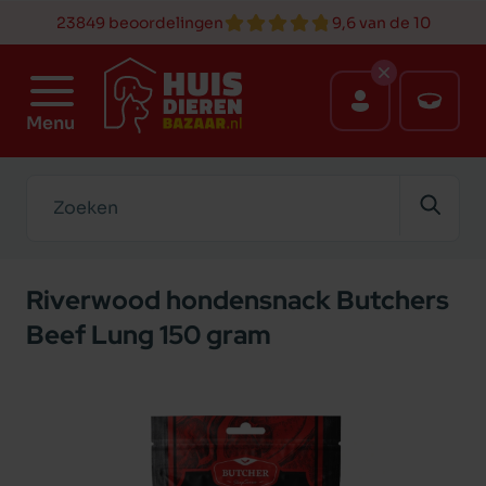
23849 beoordelingen
9,6 van de 10
Menu
Zoeken
Riverwood hondensnack Butchers
Beef Lung 150 gram