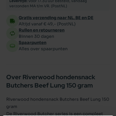
Levertijd:
Voor 17.30 uur besteld, vandaag
verzonden MA t/m VR. (PostNL)
Gratis verzending naar NL, BE en DE
Altijd vanaf € 49,- (PostNL)
Ruilen en retourneren
Binnen 30 dagen
Spaarpunten
Alles over spaarpunten
Over Riverwood hondensnack
Butchers Beef Lung 150 gram
Riverwood hondensnack Butchers Beef Lung 150
gram
De Riverwood Butcher series is een compleet