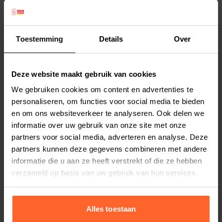
assortiment van 100% natuurlijke kauwsnacks
die op ambachtelijke wijze zijn gedroogd. Onze
snacks zijn hygiënisch verpakt en geselecteerd
Toestemming
Details
Over
op de natuurlijke samenstelling. De goede keuze
Lees meer
maken voor uw hond kan een uitdaging zijn, met
Deze website maakt gebruik van cookies
zoveel keuze in de markt. Kiest u voor Riverwood
Productspecificaties
We gebruiken cookies om content en advertenties te
dan bent u verzekerd van een kwalitatief en
Stel uw bestelherinnering in:
(2 weken)
personaliseren, om functies voor social media te bieden
gezond product!
en om ons websiteverkeer te analyseren. Ook delen we
Elke
Elke
Elke
Deze snack is bedoeld voor beloning, niet
informatie over uw gebruik van onze site met onze
2 weken
4 weken
6 weken
gebruiken als complete voeding. Niet geschikt
partners voor social media, adverteren en analyse. Deze
voor pups jonger dan 4 maanden. Gebruiken
partners kunnen deze gegevens combineren met andere
Elke
Elke
Elke
informatie die u aan ze heeft verstrekt of die ze hebben
8 weken
10 weken
12 weken
voor de op de verpakking vermelde datum.
verzameld op basis van uw gebruik van hun services.
Droog, donker en koel bewaren. Na openen
opnieuw sluiten.
Riverwood Runderlong is een natuurlijke snack
Alles toestaan
van 100% rund. Voor honden is het belangrijk om