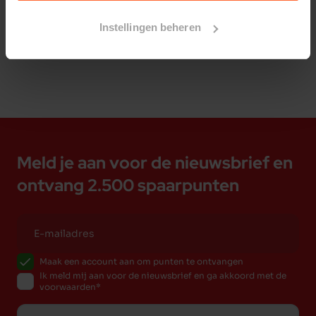
Bestelherinnering instellen
regelmatig te kluiven. Dit draagt bij aan het
Instellingen beheren
reinigen van het gebit en gezond tandvlees.
Deze snack is een échte beloning en het kluiven
is ook nog een leuke actieve bezigheid.
Samenstelling:
rund 100%.
ANALYTISCHE ANALYSE:
ruw eiwit 65,4%,
vetgehalte 15,4%, vocht 9,7%, ruwe as 8,0%.
Meld je aan voor de nieuwsbrief en
ontvang 2.500 spaarpunten
Maak een account aan om punten te ontvangen
Ik meld mij aan voor de nieuwsbrief en ga akkoord met de
voorwaarden