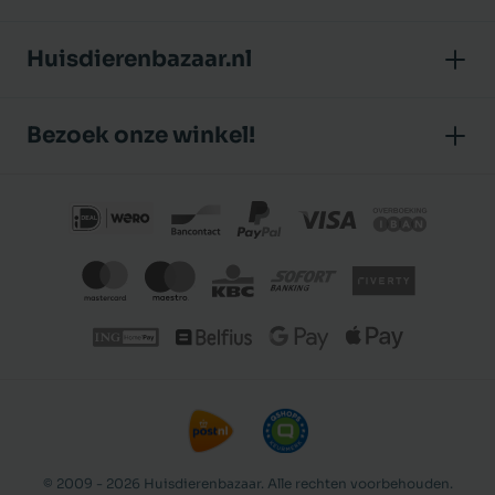
Huisdierenbazaar.nl
Over ons
Bezoek onze winkel!
Onze winkel
Huisdierenbazaar
Algemene voorwaarden
J.P. Poelstraat 8
Klantbeoordelingen
1483 GC De Rijp (Noord-Holland)
Privacybeleid
Nederland
© 2009 - 2026 Huisdierenbazaar. Alle rechten voorbehouden.