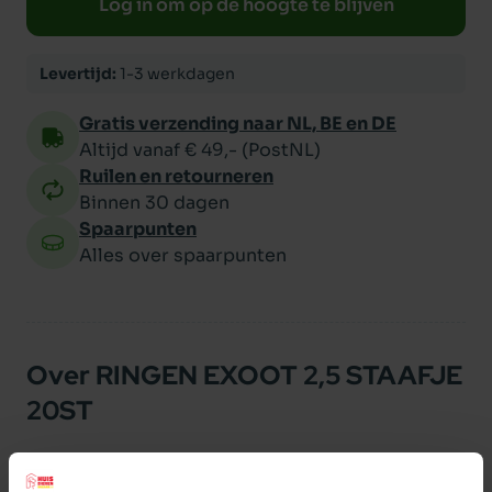
Log in om op de hoogte te blijven
Levertijd:
1-3 werkdagen
Gratis verzending naar NL, BE en DE
Altijd vanaf € 49,- (PostNL)
Ruilen en retourneren
Binnen 30 dagen
Spaarpunten
Alles over spaarpunten
Over RINGEN EXOOT 2,5 STAAFJE
20ST
Vogelringen voor tropische vogels. Staafje per