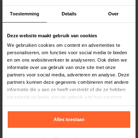
20 stuks.
Toestemming
Details
Over
Productspecificaties
Deze website maakt gebruik van cookies
Stel uw bestelherinnering in:
(2 weken)
We gebruiken cookies om content en advertenties te
personaliseren, om functies voor social media te bieden
Elke
Elke
Elke
2 weken
4 weken
6 weken
en om ons websiteverkeer te analyseren. Ook delen we
informatie over uw gebruik van onze site met onze
Elke
Elke
Elke
partners voor social media, adverteren en analyse. Deze
8 weken
10 weken
12 weken
partners kunnen deze gegevens combineren met andere
informatie die u aan ze heeft verstrekt of die ze hebben
verzameld op basis van uw gebruik van hun services.
Alles toestaan
Bestelherinnering instellen