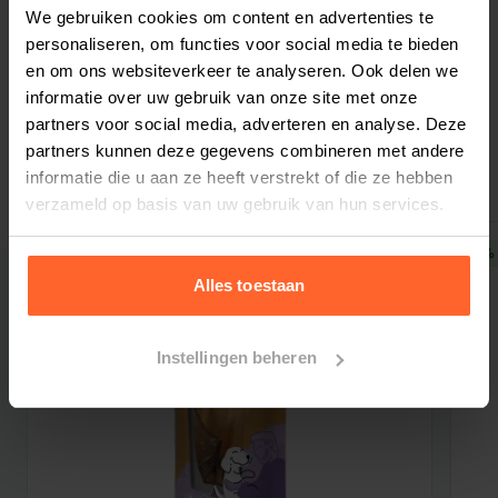
Bestelherinnering instellen
We gebruiken cookies om content en advertenties te
verschillende gestoomde Vers Maaltijden. Dit
personaliseren, om functies voor social media te bieden
mag zelfs in één maaltijd. Varieer in
en om ons websiteverkeer te analyseren. Ook delen we
verschillende smaken! Variatie is gezond, gaat
informatie over uw gebruik van onze site met onze
verveling tegen, houdt het immuunsysteem
partners voor social media, adverteren en analyse. Deze
Gerelateerde producten
wakker en zorgt dat de hond niet snel een
partners kunnen deze gegevens combineren met andere
intolerantie of allergie opbouwt voor een
informatie die u aan ze heeft verstrekt of die ze hebben
verzameld op basis van uw gebruik van hun services.
bepaalde eiwitbron.
Samenstelling
5% korting
5% 
Samenstelling droogvoer met verse lam
Alles toestaan
Verse lam (min. 26%), zoete aardappel (16%),
aardappel (16%), gedroogde lam (12%), erwten,
Instellingen beheren
erwten eiwitten, lamsvet, aardappel eiwit,
biergist, bietenpulp, lijnzaad, lamsbouillon,
mineralen, zeewier, beta-glucanen, gedroogde
cranberries (0,04%), gedroogde appel (0,04%),
gedroogde peer (0,04%), gedroogde broccoli