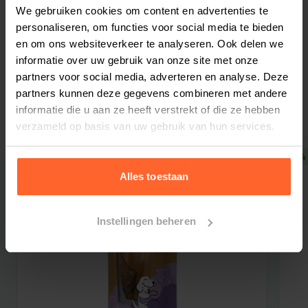
Bestelherinnering instellen
We gebruiken cookies om content en advertenties te
verschillende gestoomde Vers Maaltijden. Dit
personaliseren, om functies voor social media te bieden
mag zelfs in één maaltijd. Varieer in
en om ons websiteverkeer te analyseren. Ook delen we
verschillende smaken! Variatie is gezond, gaat
informatie over uw gebruik van onze site met onze
verveling tegen, houdt het immuunsysteem
partners voor social media, adverteren en analyse. Deze
Gerelateerde producten
wakker en zorgt dat de hond niet snel een
partners kunnen deze gegevens combineren met andere
intolerantie of allergie opbouwt voor een
informatie die u aan ze heeft verstrekt of die ze hebben
verzameld op basis van uw gebruik van hun services.
bepaalde eiwitbron.
Samenstelling
5% korting
5% 
Samenstelling droogvoer met verse lam
Alles toestaan
Verse lam (min. 26%), zoete aardappel (16%),
aardappel (16%), gedroogde lam (12%), erwten,
Instellingen beheren
erwten eiwitten, lamsvet, aardappel eiwit,
biergist, bietenpulp, lijnzaad, lamsbouillon,
mineralen, zeewier, beta-glucanen, gedroogde
cranberries (0,04%), gedroogde appel (0,04%),
gedroogde peer (0,04%), gedroogde broccoli