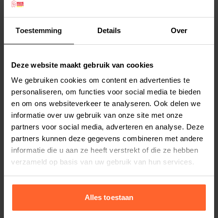
risico op de vorming van haarballen. Kortharige
& Somalische katten, zoals Britse korthaar, de
Toestemming
Details
Over
Duitse Rex, Manx, Russisch Blauw, Siamees,
Lees meer
Oosters Korthaar, enz.
Profine Indoor Lamb & Rice kattenvoer bevat
Deze website maakt gebruik van cookies
Productspecificaties
60% lam en rijst. Laag graanformule en
We gebruiken cookies om content en advertenties te
Stel uw bestelherinnering in:
(2 weken)
tarwegluten-vrij.
personaliseren, om functies voor social media te bieden
Elke
Elke
Elke
De zak is voorzien van een handige zip-lock
en om ons websiteverkeer te analyseren. Ook delen we
2 weken
4 weken
6 weken
informatie over uw gebruik van onze site met onze
sluiting, waardoor het voer lekker vers blijft, en
partners voor social media, adverteren en analyse. Deze
daarnaast heeft het een handvat.
Elke
Elke
Elke
partners kunnen deze gegevens combineren met andere
8 weken
10 weken
12 weken
De superpmium formules van Profine zijn
informatie die u aan ze heeft verstrekt of die ze hebben
gebaseerd op het nieuwste onderzoek op het
verzameld op basis van uw gebruik van hun services.
gebied van kattenvoeding, en zijn ontwikkeld
door vooraanstaande Europese
Alles toestaan
voedingsspecialisten in samenwerking met
Bestelherinnering instellen
topfokkers in Scandinavië.