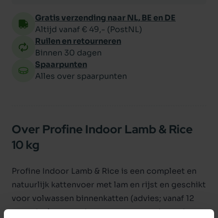
Gratis verzending naar NL, BE en DE
Altijd vanaf € 49,- (PostNL)
Ruilen en retourneren
Binnen 30 dagen
Spaarpunten
Alles over spaarpunten
Over Profine Indoor Lamb & Rice
10 kg
Profine Indoor Lamb & Rice is een compleet en
natuurlijk kattenvoer met lam en rijst en geschikt
voor volwassen binnenkatten (advies; vanaf 12
maanden) en voor katten met een verhoogd