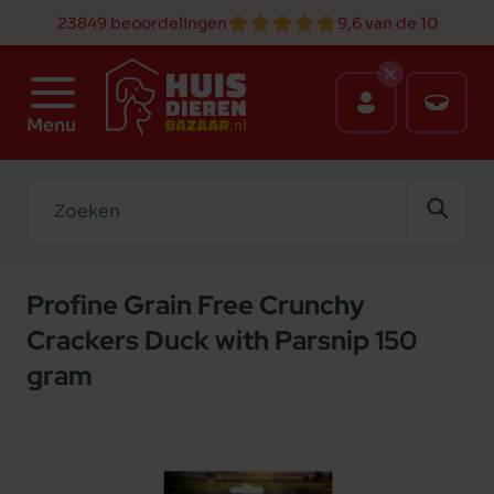
23849 beoordelingen
9,6 van de 10
Menu
Zoeken
Profine Grain Free Crunchy
Crackers Duck with Parsnip 150
gram