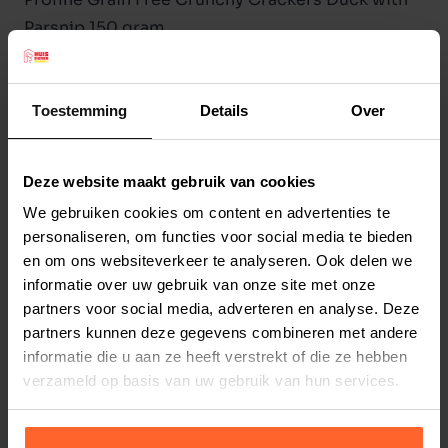
Parsnip 150 gram
Profine heeft haar snack assortiment uitgebreid
met een nieuwe lijn graanvrije snacks, namelijk
de
Profine Crunchy Crackers
. Zoals de naam al
Toestemming
Details
Over
aangeeft, zijn de snacks
krokant
. De Crunchy
Crackers zijn
100% natuurlijk
en volledig
Lees meer
Deze website maakt gebruik van cookies
graanvrij
.
We gebruiken cookies om content en advertenties te
Samenstelling:
gedehydrateerde eend (35 %),
Productspecificaties
personaliseren, om functies voor social media te bieden
erwten, aardappelzetmeel, gedroogde
en om ons websiteverkeer te analyseren. Ook delen we
Stel uw bestelherinnering in:
(2 weken)
appelpulp, vet van gevogelte gevogeltevet,
informatie over uw gebruik van onze site met onze
Elke
Elke
Elke
gedroogde appelbes (1 %), gedroogde
partners voor social media, adverteren en analyse. Deze
2 weken
4 weken
6 weken
partners kunnen deze gegevens combineren met andere
paardenbloem (0,5 %), pastinaak (0,5 %).
informatie die u aan ze heeft verstrekt of die ze hebben
Analytische bestanddelen:
ruw eiwit 27,0 %, ruw
Elke
Elke
Elke
verzameld op basis van uw gebruik van hun services.
8 weken
10 weken
12 weken
vet 14,0 %, vocht 10,0 %, ruwe as 5,5 %, ruwe
vezel 3,0 %, calcium 1,2 %, fosfor 0,7 %, natrium
0,1 %, omega-3 0,4 %, omega-6 1,8 %.