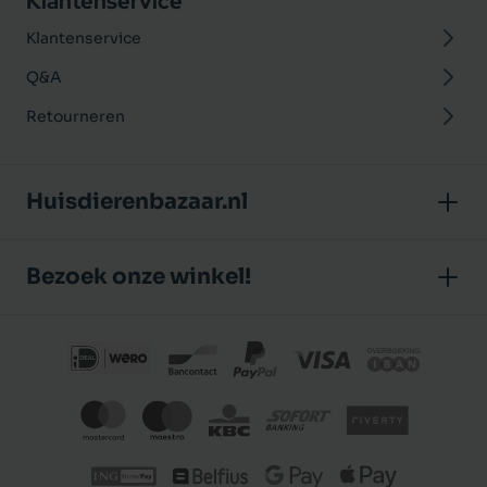
Klantenservice
Klantenservice
Q&A
Retourneren
Huisdierenbazaar.nl
Over ons
Bezoek onze winkel!
Onze winkel
Huisdierenbazaar
Algemene voorwaarden
J.P. Poelstraat 8
Klantbeoordelingen
1483 GC De Rijp (Noord-Holland)
Privacybeleid
Nederland