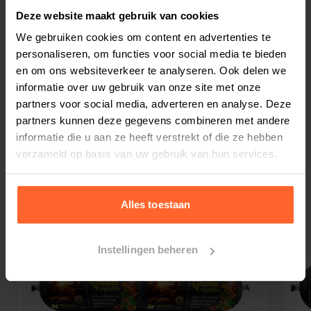
door vooraanstaande Europese
Deze website maakt gebruik van cookies
voedingsspecialisten in samenwerking met
We gebruiken cookies om content en advertenties te
topfokkers in Scandinavië.
personaliseren, om functies voor social media te bieden
De formules van Profine bevatten veilige
en om ons websiteverkeer te analyseren. Ook delen we
Bestelherinnering instellen
natuurlijke ingrediënten en garanderen dat uw
informatie over uw gebruik van onze site met onze
hond een uitgebalanceerde voeding krijgt. De
partners voor social media, adverteren en analyse. Deze
unieke combinatie van zalm en groenten zorgt
partners kunnen deze gegevens combineren met andere
informatie die u aan ze heeft verstrekt of die ze hebben
voor een goede spijsvertering, voldoende
verzameld op basis van uw gebruik van hun services.
Gerelateerde producten
energie en een uitstekende conditie.
De toegevoegde maritieme mix (garnalen en
zalmolie) zorgt voor een uitgebalanceerde
Alles toestaan
verhouding van Omega-3 en Omega-6 vetzuren
voor een gezonde huid en prachtige vacht.
Instellingen beheren
Kruidenextracten van venkel, basilicum en salie
ondersteunen samen met zeealgen en pbiotica
de spijsvertering, en het behoud van een