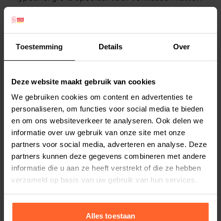
met een gevoelige huid en vacht of gevoelige
spijsvertering.
Prins VitalCare Protection Sensible Grainfree
Toestemming
Details
Over
Hypoallergic is een voeding speciaal voor
volwassen katten met een gevoelige
Lees meer
spijsvertering, huid en vacht. Deze voeding is
Deze website maakt gebruik van cookies
verrijkt met kruidenextracten & Schüssler
We gebruiken cookies om content en advertenties te
Productspecificaties
celzouten voor de juiste ondersteuning van uw
personaliseren, om functies voor social media te bieden
Stel uw bestelherinnering in:
(2 weken)
en om ons websiteverkeer te analyseren. Ook delen we
kat, is rijk aan zalm en bevat hoogwaardige
informatie over uw gebruik van onze site met onze
Elke
Elke
Elke
voedingsvezels die bijdragen aan een gezonde
2 weken
4 weken
6 weken
partners voor social media, adverteren en analyse. Deze
darmflora.
partners kunnen deze gegevens combineren met andere
Alle producten van Prins zijn 100% natuurlijk, vrij
Elke
Elke
Elke
informatie die u aan ze heeft verstrekt of die ze hebben
8 weken
10 weken
12 weken
van geur-, kleur- en smaakstoffen en
verzameld op basis van uw gebruik van hun services.
proefdiervrij.
Voordelen van deze voeding
Alles toestaan
Geselecteerde dierlijke eiwitbron van zalm