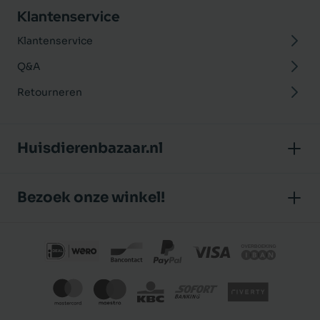
Klantenservice
Klantenservice
Q&A
Retourneren
Huisdierenbazaar.nl
Over ons
Bezoek onze winkel!
Onze winkel
Huisdierenbazaar
Algemene voorwaarden
J.P. Poelstraat 8
Klantbeoordelingen
1483 GC De Rijp (Noord-Holland)
Privacybeleid
Nederland