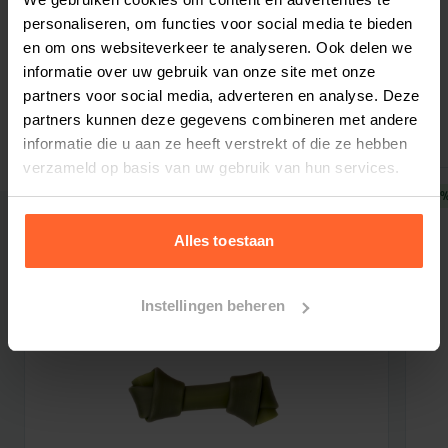
Glanzende vacht.
Zalmolie ondersteunt een
personaliseren, om functies voor social media te bieden
gezonde en glanzende vacht.
en om ons websiteverkeer te analyseren. Ook delen we
Eiwitten.
Eiwitten dragen bij aan de groei en
informatie over uw gebruik van onze site met onze
partners voor social media, adverteren en analyse. Deze
Gerelateerde producten
instandhouding van de spiermassa.
partners kunnen deze gegevens combineren met andere
Ondersteunt immuunsysteem.
Vitaminen en
informatie die u aan ze heeft verstrekt of die ze hebben
mineralen zoals vitamine D, zink en selenium
verzameld op basis van uw gebruik van hun services.
ondersteunen het immuunsysteem.
10% korting
10%
Hoog vetgehalte.
Bevat een verhoogd
vetgehalte om aan de behoefte van actieve
Alles toestaan
honden te voldoen. L-carnitine bevordert
daarnaast een optimale vetverbranding.
Instellingen beheren
Prins ProCare Super Active is 100% natuurlijk,
vrij van geur-, kleur- en smaakstoffen en
proefdiervrij.
Samenstelling:
Gedehydreerde kip en kalkoen (25%), maïs,