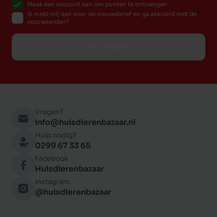
Maak een account aan om punten te ontvangen
Ik meld mij aan voor de nieuwsbrief en ga akkoord met de
voorwaarden
Inschrijven
Vragen?
info@huisdierenbazaar.nl
Hulp nodig?
0299 67 33 65
Facebook
Huisdierenbazaar
Instagram
@huisdierenbazaar