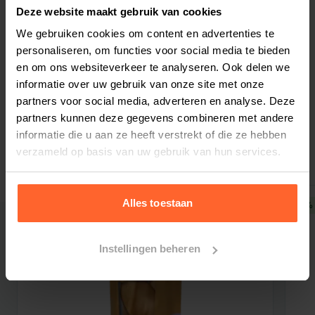
Deze website maakt gebruik van cookies
Deze dieetvoedingen zijn doeltreffend en
We gebruiken cookies om content en advertenties te
kunnen veilig langdurig gegeven worden. De
personaliseren, om functies voor social media te bieden
Bestelherinnering instellen
producten zijn wetenschappelijk onderbouwd
en om ons websiteverkeer te analyseren. Ook delen we
en ontwikkeld in samenwerking met
informatie over uw gebruik van onze site met onze
dierenartsen.
partners voor social media, adverteren en analyse. Deze
Prins ProCare croque dieet Weight Reduction &
partners kunnen deze gegevens combineren met andere
informatie die u aan ze heeft verstrekt of die ze hebben
Gerelateerde producten
Diabetic
verzameld op basis van uw gebruik van hun services.
Vergelijkbare dieetvoedingen:
Hill's Prescription Diet Canine W/D, Hill's
Prescription Diet Canine R/D, Royal Canin
Alles toestaan
5% korting
5% 
Veterinary Diet Obesty Management, Royal
Canin Veterinary Diet Satiety, Royal Canin
Instellingen beheren
Veterinary Diet Diabetic Diet.
Om het huisdier op een verantwoorde manier af
te laten vallen en om deregulering van de
bloedsuikerspiegel te ondersteunen, heeft Prins