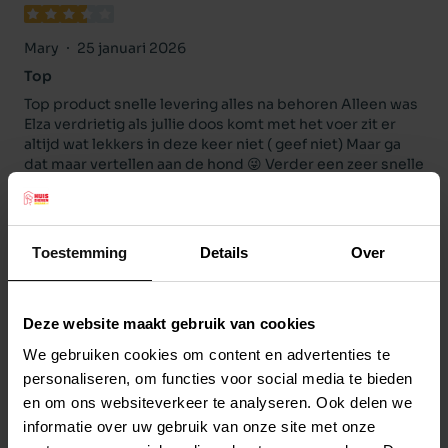
Mary
25 januari 2026
Top
Top product snelle levering alles na behoren Alleen was
Elza verdrietig als jullie doos komt met het voer zit er
altijd wat lekkers in deze keer niet ( geef niet) Maar ga
dat maar vertellen aan de hond 😜 Verder een zeer snelle
goede service
Toestemming
Details
Over
joke
10 januari 2026
goede brokken ,onze hond vindt ze erg lekker en haar
vacht glanst weer.
Deze website maakt gebruik van cookies
fijne webshop, ruime keus ,leuke aanbiedingen.
We gebruiken cookies om content en advertenties te
personaliseren, om functies voor social media te bieden
en om ons websiteverkeer te analyseren. Ook delen we
informatie over uw gebruik van onze site met onze
Rene
17 december 2025