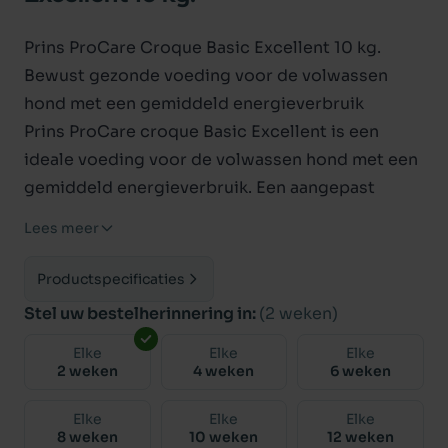
Prins ProCare Croque Basic Excellent 10 kg.
Bewust gezonde voeding voor de volwassen
hond met een gemiddeld energieverbruik
Prins ProCare croque Basic Excellent is een
ideale voeding voor de volwassen hond met een
gemiddeld energieverbruik. Een aangepast
energiegehalte helpt uw hond in optimale
Lees meer
conditie te blijven. Hoogwaardige ingrediënten
als zalmolie en FOS (fructo-oligo-sacchariden)
Productspecificaties
zorgen voor een gezonde voeding die bijdraagt
Stel uw bestelherinnering in:
(2 weken)
aan een gezonde huid en vacht, een optimale
Elke
Elke
Elke
vertering en een evenwichtige darmflora.
2 weken
4 weken
6 weken
Prins ProCare croque Basic Excellent is
bijzonder geschikt voor volwassen honden tot
Elke
Elke
Elke
8 weken
10 weken
12 weken
een leeftijd van ca. 8 jaar.