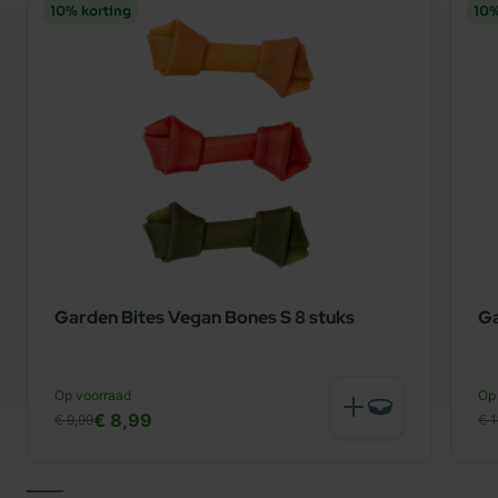
10% korting
10%
Garden Bites Vegan Bones S 8 stuks
Ga
Op voorraad
Op
€ 8,99
€ 9,99
€ 1