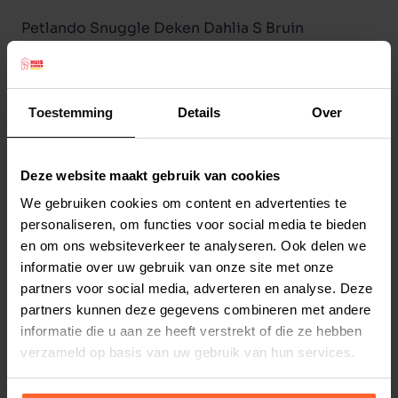
Petlando Snuggle Deken Dahlia S Bruin
De Petlando Snuggle Dahlia is een heerlijk
zachte hondendeken. Van een uitstekende
kwaliteit en wasbaar op 60 graden. De deken is
Toestemming
Details
Over
antibacterieel en gemaakt van 100% polyester.
De Petlando Dahlia deken is Okotex
Deze website maakt gebruik van cookies
gecertificeerd.
Lees meer
Afmeting: 100 x 70 cm.
We gebruiken cookies om content en advertenties te
personaliseren, om functies voor social media te bieden
Kleur: Bruin
Productspecificaties
en om ons websiteverkeer te analyseren. Ook delen we
Stel uw bestelherinnering in:
(2 weken)
informatie over uw gebruik van onze site met onze
partners voor social media, adverteren en analyse. Deze
Elke
Elke
Elke
partners kunnen deze gegevens combineren met andere
2 weken
4 weken
6 weken
informatie die u aan ze heeft verstrekt of die ze hebben
verzameld op basis van uw gebruik van hun services.
Elke
Elke
Elke
8 weken
10 weken
12 weken