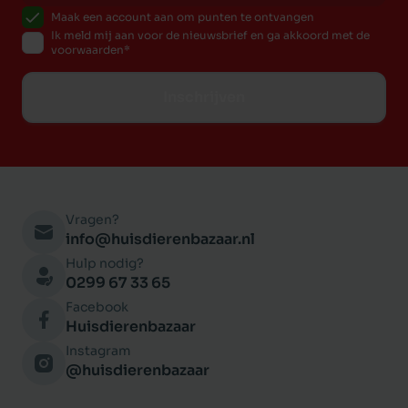
Maak een account aan om punten te ontvangen
Ik meld mij aan voor de nieuwsbrief en ga akkoord met de
voorwaarden
Inschrijven
Vragen?
info@huisdierenbazaar.nl
Hulp nodig?
0299 67 33 65
Facebook
Huisdierenbazaar
Instagram
@huisdierenbazaar