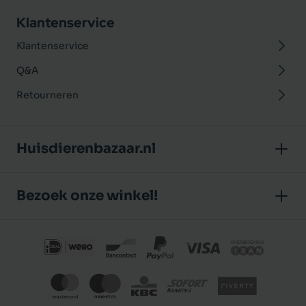
Klantenservice
Klantenservice
Q&A
Retourneren
Huisdierenbazaar.nl
Over ons
Bezoek onze winkel!
Onze winkel
Huisdierenbazaar
Algemene voorwaarden
J.P. Poelstraat 8
Klantbeoordelingen
1483 GC De Rijp (Noord-Holland)
Privacybeleid
Nederland