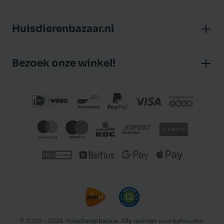
Huisdierenbazaar.nl
Over ons
Bezoek onze winkel!
Onze winkel
Huisdierenbazaar
Algemene voorwaarden
J.P. Poelstraat 8
Klantbeoordelingen
1483 GC De Rijp (Noord-Holland)
Privacybeleid
Nederland
€ 14,99
In winkelmand
© 2009 - 2026 Huisdierenbazaar. Alle rechten voorbehouden.