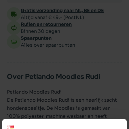
Gratis verzending naar NL, BE en DE
Altijd vanaf € 49,- (PostNL)
Ruilen en retourneren
Binnen 30 dagen
Spaarpunten
Alles over spaarpunten
Over Petlando Moodles Rudi
Petlando Moodles Rudi
De Petlando Moodles Rudi is een heerlijk zacht
hondenspeeltje. De Moodles is gemaakt van
100% polyester, machine wasbaar en heeft
versterkte naden. Indien u een pieper in