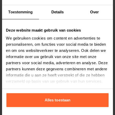
hondenspeelgoed vervelend vindt, is de
Moodles Rudi een ideale oplossing, er zit
Toestemming
Details
Over
Lees meer
namelijk
geen piepe
r in.
Dit speeltje is Oeko-Tex gecertificeerd.
Productspecificaties
Deze website maakt gebruik van cookies
Lengte: 20 cm.
Stel uw bestelherinnering in:
(2 weken)
We gebruiken cookies om content en advertenties te
personaliseren, om functies voor social media te bieden
Elke
Elke
Elke
2 weken
4 weken
6 weken
en om ons websiteverkeer te analyseren. Ook delen we
informatie over uw gebruik van onze site met onze
Elke
Elke
Elke
partners voor social media, adverteren en analyse. Deze
8 weken
10 weken
12 weken
partners kunnen deze gegevens combineren met andere
informatie die u aan ze heeft verstrekt of die ze hebben
verzameld op basis van uw gebruik van hun services.
Alles toestaan
Bestelherinnering instellen