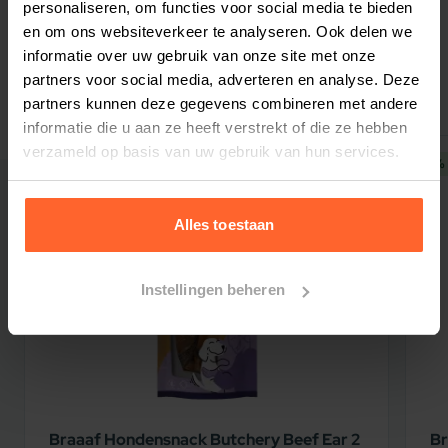
personaliseren, om functies voor social media te bieden
ingrediënten en u zal er ook blij mee zijn
.
en om ons websiteverkeer te analyseren. Ook delen we
informatie over uw gebruik van onze site met onze
Gerelateerde producten
Ingredienten Orijen Tundra:
partners voor social media, adverteren en analyse. Deze
Verse geit (4%)
*
, vers hert (4%)
*
, vers schaap
partners kunnen deze gegevens combineren met andere
(4%)
*
, verse bizon (4%)
*
, verse riddervis (4%)
*
,
informatie die u aan ze heeft verstrekt of die ze hebben
vers konijn (4%)
*
, verse eend (4%)
*
, verse
verzameld op basis van uw gebruik van hun services.
5% korting
5% 
regenboogforel (4%)
*
, verse sardientjes (4%)
*
,
verse kabeljauw (4%)
*
, gedroogde geit (4%),
Alles toestaan
gedroogd hert (4%), gedroogde kabeljauw (4%),
gedroogde schaap (4%), gedroogde blauwe
wijting (4%), rode linzen, groene linzen, eenden
Instellingen beheren
vet (3,5%)
*
, gedroogde haring (3%), gedroogde
koolvis (3%), kekerbonen, gele erwten, groene
erwten, alfalfa, zeewier, pompoen, squash,
kabeljauwlever (1,5%)
*
, geitenpens (1,5%)
*
,
geitenlever (1,5%)
*
, schapenpens
Braaaf Hondensnack Butchery Beef Ear 2
Br