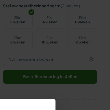
Stel uw bestelherinnering in:
(2 weken)
Elke
Elke
Elke
2 weken
4 weken
6 weken
Elke
Elke
Elke
8 weken
10 weken
12 weken
Bestelherinnering instellen