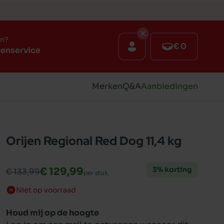
en?
€ 0
tenservice
Merken
Q&A
Aanbiedingen
Orijen Regional Red Dog 11,4 kg
3% korting
€ 129,99
€ 133,99
per stuk
Niet op voorraad
Houd mij op de hoogte