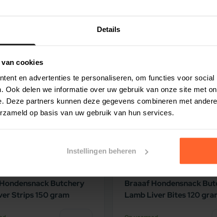
ikkererwten, Hele gele erwten, Hele
 Haring olie (1%), Runderkraakbeen (gedroogd,
Details
(gevriesdroogd), Lamslever (gevriesdroogd),
ting
5% korting
se muskuspompoen, Courgette, Pastinaak,
 van cookies
e Bartlett peren, Verse cranberries, Verse
ent en advertenties te personaliseren, om functies voor social
azie, Rode bieten loof, Raapstelen, Gedroogde
. Ook delen we informatie over uw gebruik van onze site met on
istel, Kliswortel, Lavendel, Heemstwortel,
e. Deze partners kunnen deze gegevens combineren met andere i
erzameld op basis van uw gebruik van hun services.
middelen: Zinkchelaat: 100 mg. Natuurlijk
toevoegingsmiddelen: Enterococcus
Instellingen beheren
 Hondensnack Butchery
Braaaf Hondensnack But
ver Strips 150 gram
Lamb Liver Bites 120 gr