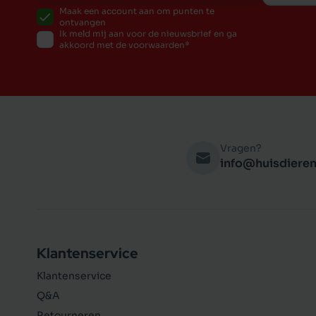
Maak een account aan om punten te
ontvangen
Ik meld mij aan voor de nieuwsbrief en ga
akkoord met de voorwaarden
Vragen?
info@huisdieren
Klantenservice
Klantenservice
Q&A
Retourneren