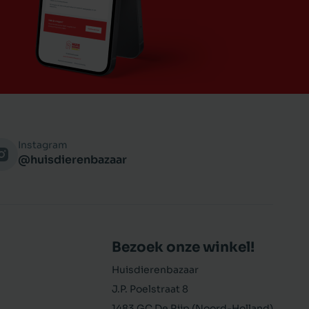
Instagram
@huisdierenbazaar
Bezoek onze winkel!
Huisdierenbazaar
J.P. Poelstraat 8
1483 GC De Rijp (Noord-Holland)