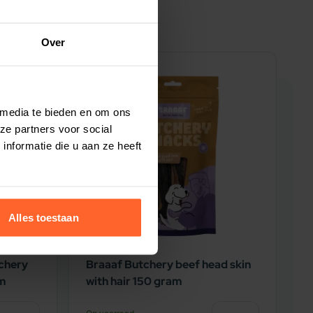
Over
5% korting
5
 media te bieden en om ons
ze partners voor social
nformatie die u aan ze heeft
Alles toestaan
chery
Braaaf Butchery beef head skin
B
am
with hair 150 gram
L
N