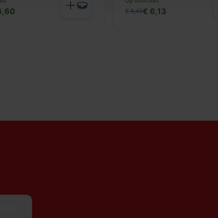
ad
Op voorraad
6,60
€ 6,13
€ 6,45
ijven