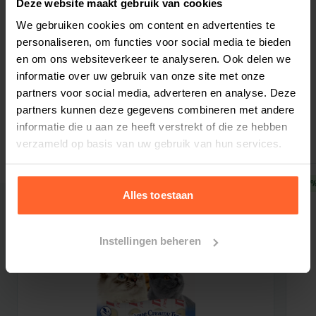
Deze website maakt gebruik van cookies
(gedroogd, 4%), Rundvlees (gedroogd, 4%), Hele
We gebruiken cookies om content en advertenties te
Bestelherinnering instellen
Haring (gedroogd, 4%), Hele sardine
personaliseren, om functies voor social media te bieden
(Gevriesdroogde), 4%), Schapenvlees
en om ons websiteverkeer te analyseren. Ook delen we
(gedroogd, 4%), Verse runder nier (3,5%), Vers
informatie over uw gebruik van onze site met onze
partners voor social media, adverteren en analyse. Deze
runder hart (3,5%), Hele rode linzen, Hele groene
partners kunnen deze gegevens combineren met andere
Gerelateerde producten
linzen, Hele groene erwten, Linzen vezel, Hele
informatie die u aan ze heeft verstrekt of die ze hebben
kikkererwten, Hele gele erwten, Hele
verzameld op basis van uw gebruik van hun services.
Kievitsbonen, Varkensvlees (gedroogd, 3%),
Verse varkenslever (3%), Verse lamslever (2%),
10% korting
10%
Pacifische kabeljauw (gedroogd, 2%), Runder vet
Alles toestaan
(2%), Varkensvet (2%), Haring olie (1%), Groene
lams pens (1%), Runder kraakbeen (gedroogd,
Instellingen beheren
1%), Zon gedroogde alfalfa, Gedroogde bruine
zeewier, Runderlever (gevriesdroogd),
Runderpens (gevriesdroogd), Lamslever
(gevriesdroogd), Lamspens (gevriesdroogd),