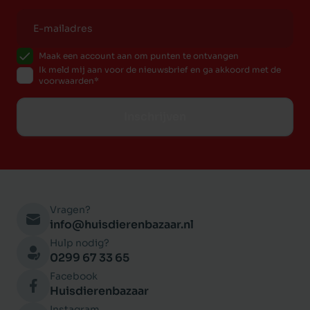
Ruw vet 20 %
Ruwe as 9,5 %
Ruwe celstof 3 %
Maak een account aan om punten te ontvangen
Ik meld mij aan voor de nieuwsbrief en ga akkoord met de
Vocht 10 %
voorwaarden
Calcium 2,1 %
Fosfor 1,6 %
Inschrijven
Magnesium 0,1 %
Taurine 0,2 %
Omega-6 2,5 %
Omega-3 1,1 %
DHA / EPA 0,25 % / 0,2 %
Vragen?
info@huisdierenbazaar.nl
Hulp nodig?
0299 67 33 65
Facebook
Huisdierenbazaar
Instagram