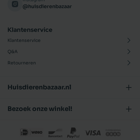
@huisdierenbazaar
Klantenservice
Klantenservice
Q&A
Retourneren
Huisdierenbazaar.nl
Over ons
Bezoek onze winkel!
Onze winkel
Huisdierenbazaar
Algemene voorwaarden
J.P. Poelstraat 8
Klantbeoordelingen