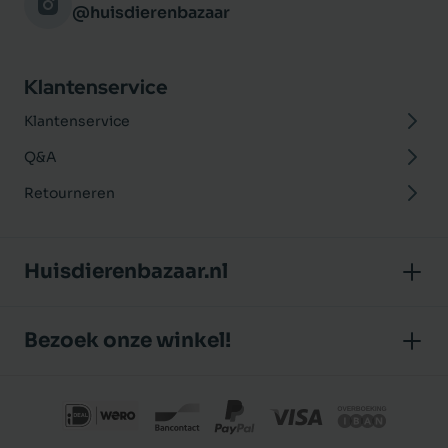
@huisdierenbazaar
Klantenservice
Klantenservice
Q&A
Retourneren
Huisdierenbazaar.nl
Over ons
Bezoek onze winkel!
Onze winkel
Huisdierenbazaar
Algemene voorwaarden
J.P. Poelstraat 8
Klantbeoordelingen