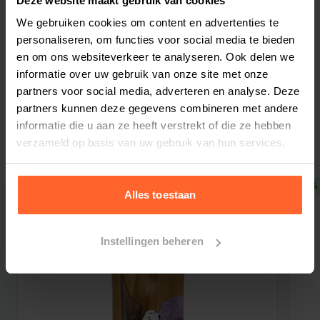
Deze website maakt gebruik van cookies
Pacifische horsmakreel (4%), Verse hele
We gebruiken cookies om content en advertenties te
Bestelherinnering instellen
Pacifische heek (4%), Verse verse kalkoen lever
personaliseren, om functies voor social media te bieden
(4%), Verse verse kippen hartjes (4%), Verse
en om ons websiteverkeer te analyseren. Ook delen we
informatie over uw gebruik van onze site met onze
kalkoen hartjes (4%), Kippenvlees (gedroogd,
partners voor social media, adverteren en analyse. Deze
4%), Kalkoenvlees (gedroogd, 4%), Hele makreel
partners kunnen deze gegevens combineren met andere
Gerelateerde producten
(gedroogd, 4%), Hele sardine (gedroogd, 4%),
informatie die u aan ze heeft verstrekt of die ze hebben
Hele Haring (gedroogd, 4%), Hele koolvis
verzameld op basis van uw gebruik van hun services.
(gedroogd, 4%), Linzen vezel, Hele rode linzen,
Hele groene linzen, Hele groene erwten, Hele
5% korting
5% 
Alles toestaan
kikkererwten, Hele gele erwten, Hele
Kievitsbonen, Hele witte bonen, Kippen
kraakbeen (gedroogd, 1%), Verse kalkoenhartjes
Instellingen beheren
(1%), Appel vezel, Gedroogde algen (natuurlijke
bron van DHA en EPA), Pompoen (gedroogd),
Butternut squash (gedroogd), Wortelen
(gedroogd), Kippenlevertjes (gevriesdroogd),