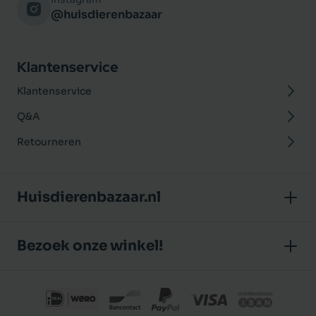
@huisdierenbazaar
Klantenservice
Klantenservice
Q&A
Retourneren
Huisdierenbazaar.nl
Over ons
Bezoek onze winkel!
Onze winkel
Huisdierenbazaar
Algemene voorwaarden
J.P. Poelstraat 8
Klantbeoordelingen