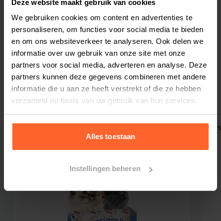
Deze website maakt gebruik van cookies
(gedroogd, 5%), Hele Haring (gedroogd, 5%),
We gebruiken cookies om content en advertenties te
Bestelherinnering instellen
Hele blauwe wijting (gedroogd, 5%), Haring olie
personaliseren, om functies voor social media te bieden
(5%), Pacifische
en om ons websiteverkeer te analyseren. Ook delen we
kabeljauw (gedroogd, 5%), Hele rode linzen, Hele
informatie over uw gebruik van onze site met onze
partners voor social media, adverteren en analyse. Deze
groene linzen, Hele groene erwten, Zonnebloem
partners kunnen deze gegevens combineren met andere
Gerelateerde producten
olie (koud geperst), Hele sardine (gedroogd,
informatie die u aan ze heeft verstrekt of die ze hebben
1.5%), Linzen
verzameld op basis van uw gebruik van hun services.
vezel, Hele kikkererwten, Hele gele erwten, Hele
kievitsbonen, Kabeljauw lever (gevriesdroogd),
10% korting
10%
Gedroogde bruine zeewier, Verse pompoen,
Alles toestaan
Verse
muskuspompoen, Courgette, Pastinaak, Verse
Instellingen beheren
hele wortelen, Verse Red Delicious appels, Verse
Bartlett peren, Verse cranberries, Verse
bosbessen,
Verse groene boerenkool, Verse spinazie, Rode