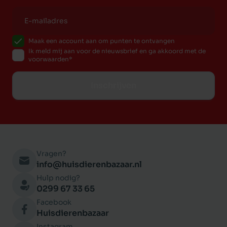
Ruwe celstof 3 %
Vocht 10 %
Calcium 1,7 %
Maak een account aan om punten te ontvangen
Ik meld mij aan voor de nieuwsbrief en ga akkoord met de
Fosfor 1,3 %
voorwaarden
Magnesium 0,1 %
Taurine 0,3 %
Inschrijven
Omega-6 2,1 %
Omega-3 2,1 %
DHA / EPA 0,8 % / 0,5 %
"}}"="">
Vragen?
info@huisdierenbazaar.nl
Hulp nodig?
0299 67 33 65
Facebook
Huisdierenbazaar
Instagram