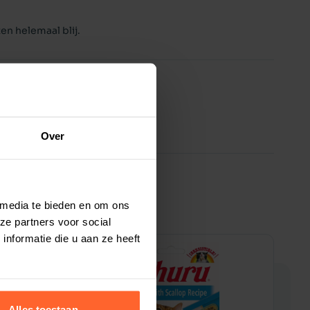
en helemaal blij.
Over
 media te bieden en om ons
ze partners voor social
nformatie die u aan ze heeft
10% korting
1
Alles toestaan