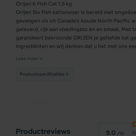
Orijen 6 Fish Cat 1,8 kg
Orijen Six Fish kattenvoer is bereid met ongeë
gevangen vis uit Canada’s koude North Pacific wa
geleverd, rijk aan voedingsto en en smaak. Met 
garandeert bekroonde ORIJEN je geliefde kat gez
ingrediënten en wij denken dat u het met ons eens
Ingredienten/samenstelling:
Lees meer
Verse hele sardine (25%), Verse hele Pacifische 
(8%), Verse Pacifische Pijltandheilbot (5%), Verse
Productspecificaties
Verse hele Amerikaanse schol (5%), Hele makree
Hele blauwe wijting (gedroogd, 5%), Haring olie 
kabeljauw (gedroogd, 5%), Hele rode linzen, Hel
Zonnebloem olie (koud geperst), Hele sardine (g
vezel, Hele kikkererwten, Hele gele erwten, Hele
(gevriesdroogd), Gedroogde bruine zeewier, Ve
Productreviews
muskuspompoen, Courgette, Pastinaak, Verse hel
9.0
C
/10