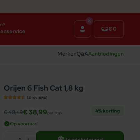
en?
€ 0
tenservice
Merken
Q&A
Aanbiedingen
Orijen 6 Fish Cat 1,8 kg
(2
reviews
)
4% korting
€ 38,99
€ 40,49
per stuk
Op voorraad
In winkelmand