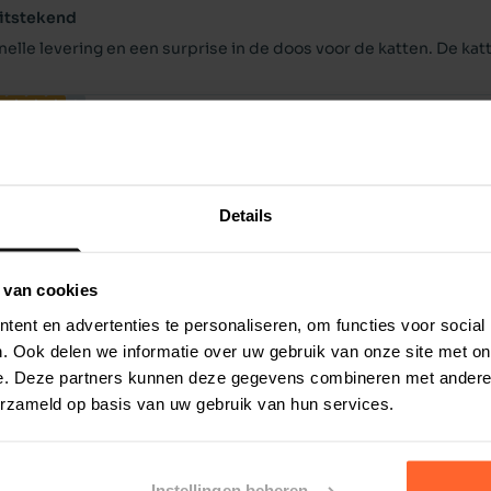
en,
itstekend
ieten loof, Raapstelen, Cichoreiwortel,
nelle levering en een surprise in de doos voor de katten. De katt
mstwortel,
indy
5 juni 2025
 100 mg. Natuurlijk geconserveerd met
oed product
n: Enterococcus faecium NCIMB10415: 600x10
elaas is mijn katten minder fan van deze smaak
Details
 van cookies
ent en advertenties te personaliseren, om functies voor social
. Ook delen we informatie over uw gebruik van onze site met on
e. Deze partners kunnen deze gegevens combineren met andere i
erzameld op basis van uw gebruik van hun services.
rting
10% korting
Instellingen beheren