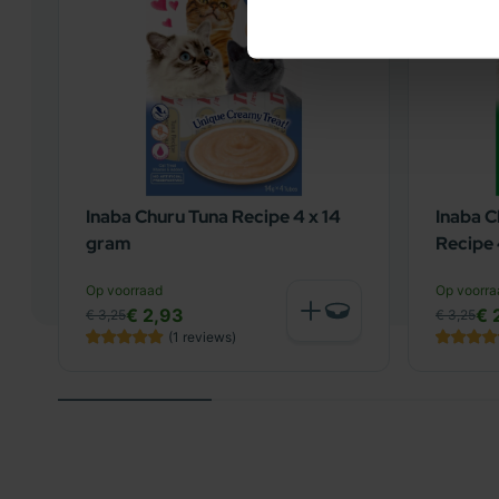
Magnesium 0,1 %
Taurine 0,3 %
Omega-6 2,1 %
Omega-3 2,1 %
DHA / EPA 0,8 % / 0,5 %
![Orijen 6 Fish Cat voedingstabel]({{media url= "
Inaba Churu Tuna Recipe 4 x 14
Inaba C
gram
Recipe 
Op voorraad
Op voorra
€ 2,93
€ 
€ 3,25
€ 3,25
(1
reviews
)