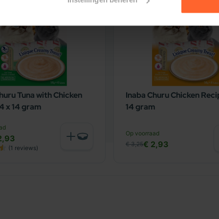
Orijen 6 Fish Cat voedingstabel")
huru Tuna with Chicken
Inaba Churu Chicken Reci
4 x 14 gram
14 gram
ad
Op voorraad
2,93
€ 2,93
€ 3,25
(1
reviews
)