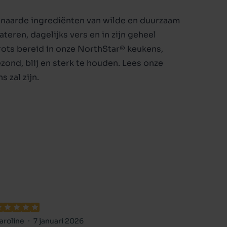
venaarde ingrediënten van wilde en duurzaam
teren, dagelijks vers en in zijn geheel
trots bereid in onze NorthStar® keukens,
ond, blij en sterk te houden. Lees onze
 zal zijn.
heek (9%), Verse hele Pacifische horsmakreel
 hele rock vis (5%),
l (gedroogd, 5%), Hele Haring (gedroogd, 5%),
(5%), Pacifische
e groene linzen, Hele groene erwten,
edroogd, 1.5%), Linzen
 kievitsbonen, Kabeljauw lever
rse pompoen, Verse
e wortelen, Verse Red Delicious appels, Verse
aroline
7 januari 2026