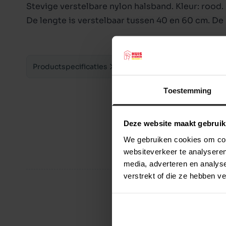
Stevige verstelbare nylon halsband. Kleur: rood.
De lengte is verstelbaar tussen 40 en 60 cm. De
Productspecificaties
Toestemming
Deze website maakt gebruik
We gebruiken cookies om cont
websiteverkeer te analyseren
media, adverteren en analys
verstrekt of die ze hebben v