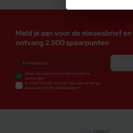
Meld je aan voor de nieuwsbrief en
ontvang 2.500 spaarpunten
Inschr
Maak een account aan om punten te
ontvangen
Ik meld mij aan voor de nieuwsbrief en ga
akkoord met de voorwaarden
Vragen?