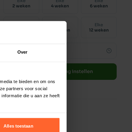
Elke
Elke
Elke
2 weken
4 weken
6 weken
Elke
Elke
Elke
8 weken
10 weken
12 weken
Over
Bestelherinnering instellen
 media te bieden en om ons
ze partners voor social
nformatie die u aan ze heeft
Alles toestaan