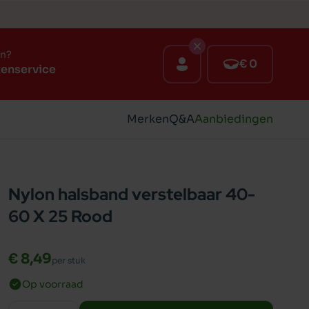
en?
€ 0
tenservice
Merken
Q&A
Aanbiedingen
Nylon halsband verstelbaar 40-
60 X 25 Rood
€ 8,49
per stuk
Op voorraad