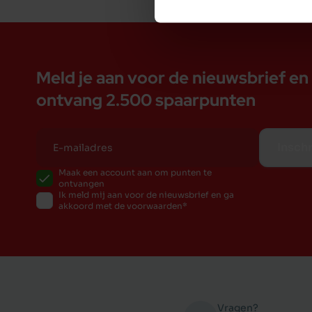
Meld je aan voor de nieuwsbrief en
ontvang 2.500 spaarpunten
Inschr
Maak een account aan om punten te
ontvangen
Ik meld mij aan voor de nieuwsbrief en ga
akkoord met de voorwaarden
Vragen?