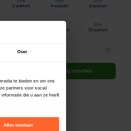
Elke
Elke
Elke
2 weken
4 weken
6 weken
Elke
Elke
Elke
8 weken
10 weken
12 weken
Over
Bestelherinnering instellen
 media te bieden en om ons
ze partners voor social
nformatie die u aan ze heeft
Alles toestaan