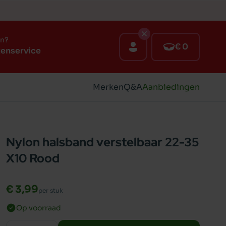
en?
€ 0
tenservice
Merken
Q&A
Aanbiedingen
Nylon halsband verstelbaar 22-35
X10 Rood
€ 3,99
per stuk
Op voorraad