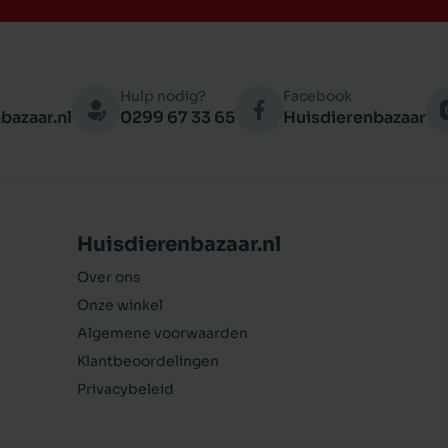
ITIONELE TOEVOEGINGSMIDDELEN (per kg):
B3 73,0mg, Vitamine A 17.100 IU, Vitamine B1
, Vitamine B2 9,6 mg, Betacaroteen 7,2 mg,
ine B7 0,50 mg, Vitamine B12 0,07 mg, Taurine
Hulp nodig?
Facebook
Zinkoxide 135,4 mg, Kopersulfaat-pentahydraat
bazaar.nl
0299 67 33 65
Huisdierenbazaar
Calciumjodide 1,57 mg, natriumseleniet 11,0
Huisdierenbazaar.nl
Over ons
Onze winkel
Algemene voorwaarden
Klantbeoordelingen
Privacybeleid