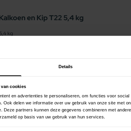
Kalkoen en Kip T22 5,4 kg
5,4 kg
olledig graanvrij en dus glutenvrij kattenvoer.
n volwassen katten. Tevens is Nutram Graanvrij
envoer. De ingredienten zijn zeer hoogwaardig
Details
 KALKOEN &amp; KIP NATUURLIJKE
 van cookies
ent en advertenties te personaliseren, om functies voor social
edient" data-
. Ook delen we informatie over uw gebruik van onze site met on
t) (10,5%), <a class="ingredient" data-
e. Deze partners kunnen deze gegevens combineren met andere i
a class="ingredient" data-type="hele-
erzameld op basis van uw gebruik van hun services.
lass="ingredient" data-type="linzen">Linzen</a>