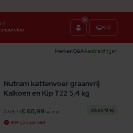
en?
€ 0
tenservice
Merken
Q&A
Aanbiedingen
Nutram kattenvoer graanvrij
Kalkoen en Kip T22 5,4 kg
3% korting
€ 65,99
€ 68,25
per stuk
Niet op voorraad