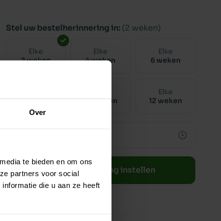
Stel uw bestelherinnering in:
(2 weken)
Elke
Elke
Elke
2 weken
4 weken
6 weken
Elke
Elke
Elke
8 weken
10 weken
12 weken
Over
 media te bieden en om ons
Bestelherinnering instellen
ze partners voor social
nformatie die u aan ze heeft