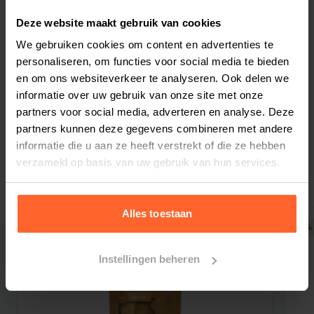
**Immuniteit - Huid &amp; Vacht** Natuurlijke
Antioxidanten en Omega-3 &amp; 6 helpen het
Deze website maakt gebruik van cookies
immuunsysteem en het bevorderen van een
We gebruiken cookies om content en advertenties te
glanzende vacht. **Smaak** Heerlijke
personaliseren, om functies voor social media te bieden
Bestelherinnering instellen
en om ons websiteverkeer te analyseren. Ook delen we
kippensmaak en uitstekende acceptatie met
informatie over uw gebruik van onze site met onze
hoogwaardige eiwitten. **Verteerbaarheid**
partners voor social media, adverteren en analyse. Deze
Verrijkt met pbiotica en gemakkelijke opname
partners kunnen deze gegevens combineren met andere
door het spijsverteringsstelsel.
informatie die u aan ze heeft verstrekt of die ze hebben
Gerelateerde producten
**Gebitsverzorging** Havervezels en NTPP
verzameld op basis van uw gebruik van hun services.
helpen tandsteen te reduceren. Groene thee
bladeren bevorderen een frisse adem.
Alles toestaan
Ingrediënten
5% korting
5% 
Kippenvleesmeel (28%), gemalen rijst, gemalen
maïs, kippenvet
Instellingen beheren
(geconserveerd met vitamine E en citroenzuur),
verse kip (5%), bietenpulp, natuurlijke kip