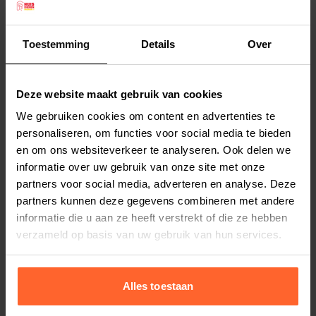
De koelmat werkt zonder het te koelen of
gebruik van water. Wanneer het verkoelend
Toestemming
Details
Over
effect verdwijnt, kan de mat na een korte
Lees meer
onderbreking opnieuw gebruikt worden.
Afmeting: 90 x 50 cm
Deze website maakt gebruik van cookies
Productspecificaties
We gebruiken cookies om content en advertenties te
Stel uw bestelherinnering in:
(2 weken)
personaliseren, om functies voor social media te bieden
Elke
Elke
Elke
en om ons websiteverkeer te analyseren. Ook delen we
2 weken
4 weken
6 weken
informatie over uw gebruik van onze site met onze
partners voor social media, adverteren en analyse. Deze
Elke
Elke
Elke
partners kunnen deze gegevens combineren met andere
8 weken
10 weken
12 weken
informatie die u aan ze heeft verstrekt of die ze hebben
verzameld op basis van uw gebruik van hun services.
Alles toestaan
Bestelherinnering instellen