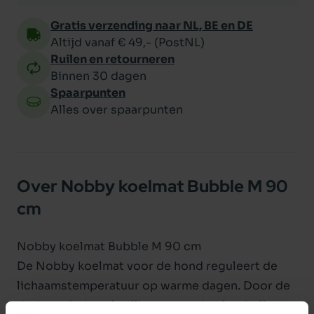
Gratis verzending naar NL, BE en DE
Altijd vanaf € 49,- (PostNL)
Ruilen en retourneren
Binnen 30 dagen
Spaarpunten
Alles over spaarpunten
Over Nobby koelmat Bubble M 90
cm
Nobby koelmat Bubble M 90 cm
De Nobby koelmat voor de hond reguleert de
lichaamstemperatuur op warme dagen. Door de
druk geeft de gel vulling een verkoelend effect.