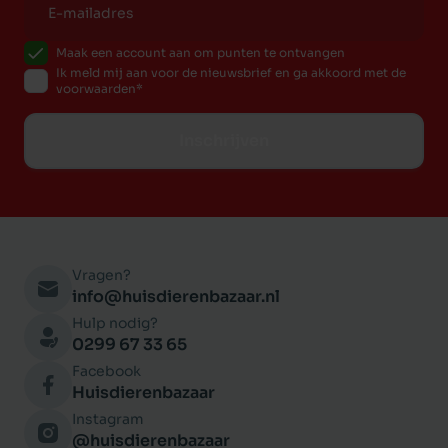
=
Maak een account aan om punten te ontvangen
Ik meld mij aan voor de nieuwsbrief en ga akkoord met de
voorwaarden
Inschrijven
Vragen?
info@huisdierenbazaar.nl
Hulp nodig?
0299 67 33 65
Facebook
Huisdierenbazaar
Instagram
@huisdierenbazaar