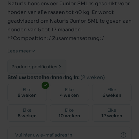
Naturis hondenvoer Junior SML is geschikt voor
honden van alle rassen tot 40 kg. Er wordt
geadviseerd om Naturis Junior SML te geven aan
honden van 5 tot 12 maanden.
**Composition: / Zusammensetzung: /
Samenstelling:** Cereals / Getreide /
Lees meer
Céréales/Granen, Meat and meat derivatives /
Fleisch und tierische Nebenerzeugnisse / Viande
Productspecificaties
et sous-produits d‘ origine animale/ Vlees en
Stel uw bestelherinnering in:
(2 weken)
dierlijke bijproducten, Oils and fats / Öle und
Elke
Elke
Elke
Fette / Huiles et graisses/Oliën en vetten,
2 weken
4 weken
6 weken
Derivatives of vegetable origin / Pflanzliche
Nebenerzeugnisse / Sous-produits d’origine
Elke
Elke
Elke
8 weken
10 weken
12 weken
végétale/Plantaardige bijprodukten ,Fish and fish
derivates / Fisch und Fischnebenerzeugnisse /
Poisson et sous-produits d‘ poissons/Vis en -