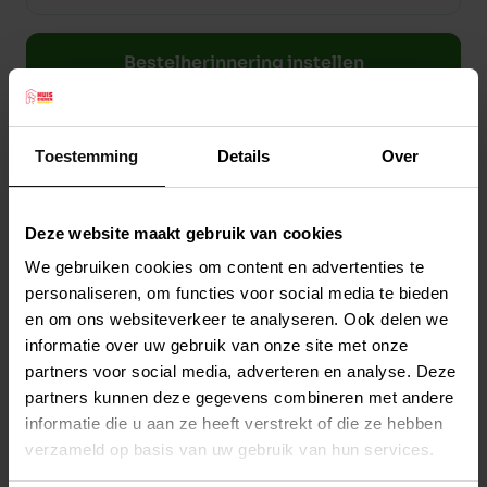
bijprodukten, Minerals / Mineralstoffe /
Mineraux/Mineralen,
Bestelherinnering instellen
Seeds/Saaten/Graines/Zaden, Yeast / Hefe /
Levure/Gist, Eggs and egg derivates/Eier und
eierzugnisse/Oeufs et produits des oeufs/Ei en
Toestemming
Details
Over
eiproducten. **Analytical constituents: /
Productreviews
Analytische Bestandteile: / Tables d‘
9.0
/10
analyses/Analytische bestanddelen:** Crude
Beoordelingen
Deze website maakt gebruik van cookies
(1 beoordeling)
protein / Rohprotein / Protéines brutes/Eiwit
We gebruiken cookies om content en advertenties te
29.0 % Crude oils and fats / Rohöle und -Fette
5
1
beoordeling
personaliseren, om functies voor social media te bieden
4
0
beoordelingen
/Lipides brutes/ Vet 19.0 % Crude fibre /
en om ons websiteverkeer te analyseren. Ook delen we
3
0
beoordelingen
informatie over uw gebruik van onze site met onze
Rohfaser / Fibres brutes/Celstof 3.0 % Crude ash
2
0
beoordelingen
partners voor social media, adverteren en analyse. Deze
/ Rohasche /Cendres brutes/ As 7.0 % Calcium /
1
0
beoordelingen
partners kunnen deze gegevens combineren met andere
Kalzium / Calcium/Calcium 1.5 % Phosphorus /
informatie die u aan ze heeft verstrekt of die ze hebben
Phosphor /Phosphore/ Fosfor 1.0 % **FEED
verzameld op basis van uw gebruik van hun services.
ADDITIVES PER KG: /
Clotilde
8 augustus 2025