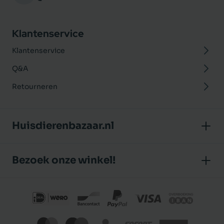
Klantenservice
Klantenservice
Q&A
Retourneren
Huisdierenbazaar.nl
Over ons
Bezoek onze winkel!
Onze winkel
Huisdierenbazaar
Algemene voorwaarden
J.P. Poelstraat 8
Klantbeoordelingen
1483 GC De Rijp (Noord-Holland)
Privacybeleid