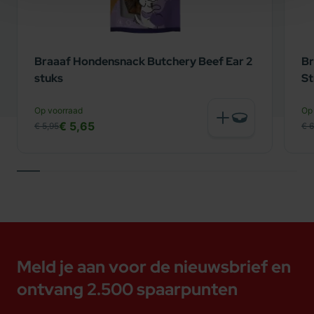
Braaaf Hondensnack Butchery Beef Ear 2
Br
stuks
St
Op voorraad
Op
€ 5,65
€ 5,95
€ 6
Meld je aan voor de nieuwsbrief en
ontvang 2.500 spaarpunten