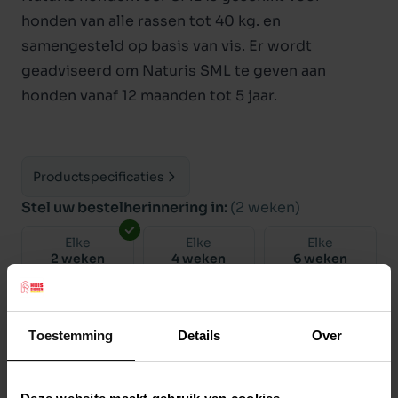
honden van alle rassen tot 40 kg. en
samengesteld op basis van vis. Er wordt
geadviseerd om Naturis SML te geven aan
honden vanaf 12 maanden tot 5 jaar.
Productspecificaties
Stel uw bestelherinnering in:
(2 weken)
Elke
Elke
Elke
2 weken
4 weken
6 weken
Elke
Elke
Elke
8 weken
10 weken
12 weken
Toestemming
Details
Over