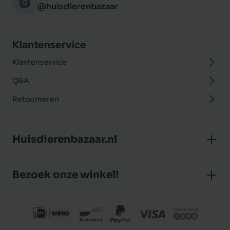
@huisdierenbazaar
Klantenservice
Klantenservice
Q&A
Retourneren
Huisdierenbazaar.nl
Over ons
Bezoek onze winkel!
Onze winkel
Huisdierenbazaar
Algemene voorwaarden
J.P. Poelstraat 8
Klantbeoordelingen