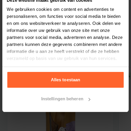
Deze website maakt gebruik van cookies
We gebruiken cookies om content en advertenties te
Bestelherinnering instellen
personaliseren, om functies voor social media te bieden
en om ons websiteverkeer te analyseren. Ook delen we
informatie over uw gebruik van onze site met onze
partners voor social media, adverteren en analyse. Deze
partners kunnen deze gegevens combineren met andere
Gerelateerde producten
informatie die u aan ze heeft verstrekt of die ze hebben
verzameld op basis van uw gebruik van hun services.
5% korting
5% 
Alles toestaan
Instellingen beheren