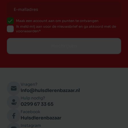
Maak een account aan om punten te ontvangen
Ik meld mij aan voor de nieuwsbrief en ga akkoord met de
voorwaarden
Inschrijven
Vragen?
info@huisdierenbazaar.nl
Hulp nodig?
0299 67 33 65
Facebook
Huisdierenbazaar
Instagram